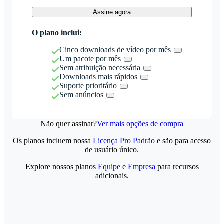
Assine agora
O plano inclui:
Cinco downloads de vídeo por mês
Um pacote por mês
Sem atribuição necessária
Downloads mais rápidos
Suporte prioritário
Sem anúncios
Não quer assinar?
Ver mais opções de compra
Os planos incluem nossa
Licença Pro Padrão
e são para acesso
de usuário único.
Explore nossos planos
Equipe
e
Empresa
para recursos
adicionais.