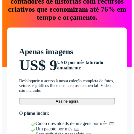
contadores de histórias com recursos
criativos que economizam até 76% em
tempo e orçamento.
Apenas imagens
US$ 9
USD por mês faturado
anualmente
Desbloqueie o acesso à nossa coleção completa de fotos,
vetores e gráficos liberados para uso comercial. Vídeo
não incluído.
Assine agora
O plano inclui:
Cinco downloads de imagens por mês
Um pacote por mês