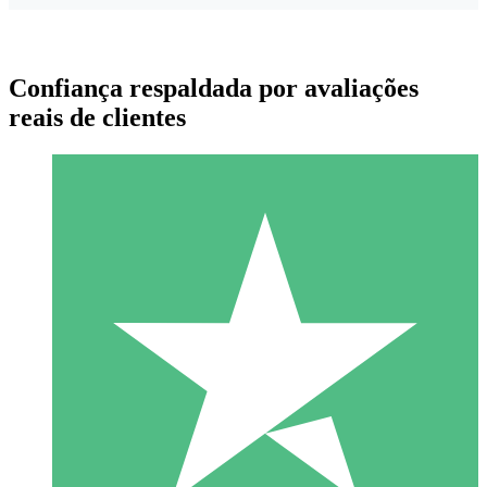
Confiança respaldada por avaliações
reais de clientes
Pacotes de Créditos Individuais
Pague conforme o uso com créditos de download. Sem
compromisso mensal.
1 Download
10
US$
00