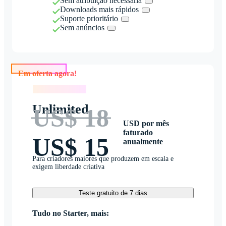
Sem atribuição necessária
Downloads mais rápidos
Suporte prioritário
Sem anúncios
Em oferta agora!
Em oferta agora!
Unlimited
US$ 18
USD por mês
faturado
US$ 15
anualmente
Para criadores maiores que produzem em escala e
exigem liberdade criativa
Teste gratuito de 7 dias
Tudo no Starter, mais: