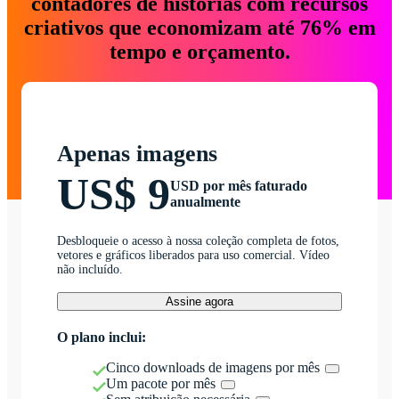
contadores de histórias com recursos
criativos que economizam até 76% em
tempo e orçamento.
Apenas imagens
US$ 9
USD por mês faturado
anualmente
Desbloqueie o acesso à nossa coleção completa de fotos,
vetores e gráficos liberados para uso comercial. Vídeo
não incluído.
Assine agora
O plano inclui:
Cinco downloads de imagens por mês
Um pacote por mês