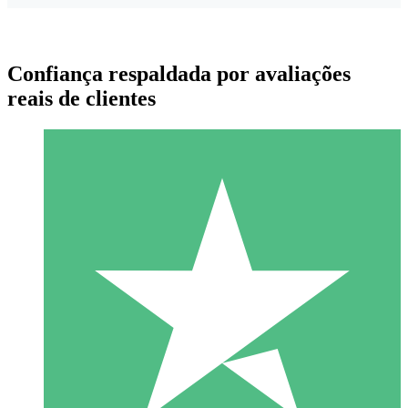
Confiança respaldada por avaliações
reais de clientes
Pacotes de Créditos Individuais
Pague conforme o uso com créditos de download. Sem
compromisso mensal.
1 Download
10
US$
00