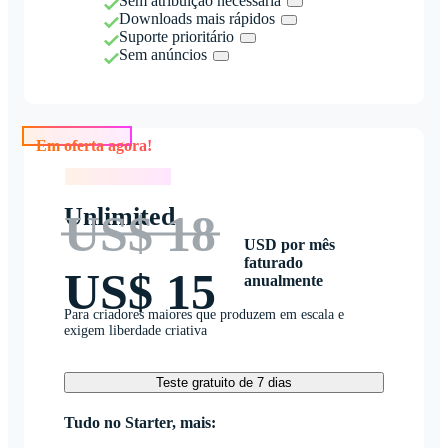
Sem atribuição necessária
Downloads mais rápidos
Suporte prioritário
Sem anúncios
Em oferta agora!
Em oferta agora!
Unlimited
US$ 18
USD por mês
faturado
US$ 15
anualmente
Para criadores maiores que produzem em escala e
exigem liberdade criativa
Teste gratuito de 7 dias
Tudo no Starter, mais: