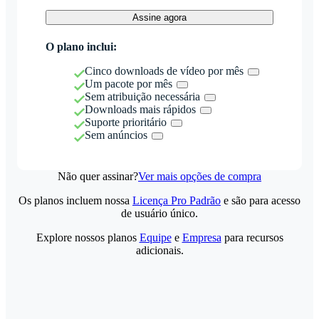
Assine agora
O plano inclui:
Cinco downloads de vídeo por mês
Um pacote por mês
Sem atribuição necessária
Downloads mais rápidos
Suporte prioritário
Sem anúncios
Não quer assinar?
Ver mais opções de compra
Os planos incluem nossa
Licença Pro Padrão
e são para acesso
de usuário único.
Explore nossos planos
Equipe
e
Empresa
para recursos
adicionais.