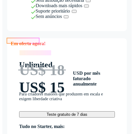
Sem atribuição necessária
Downloads mais rápidos
Suporte prioritário
Sem anúncios
Em oferta agora!
Em oferta agora!
Unlimited
US$ 18
USD por mês
faturado
US$ 15
anualmente
Para criadores maiores que produzem em escala e
exigem liberdade criativa
Teste gratuito de 7 dias
Tudo no Starter, mais: