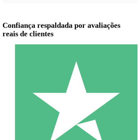
Confiança respaldada por avaliações
reais de clientes
Pacotes de Créditos Individuais
Pague conforme o uso com créditos de download. Sem
compromisso mensal.
1 Download
10
US$
00