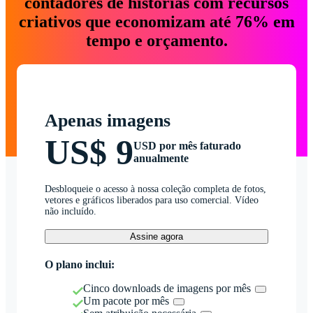
contadores de histórias com recursos
criativos que economizam até 76% em
tempo e orçamento.
Apenas imagens
US$ 9
USD por mês faturado
anualmente
Desbloqueie o acesso à nossa coleção completa de fotos,
vetores e gráficos liberados para uso comercial. Vídeo
não incluído.
Assine agora
O plano inclui:
Cinco downloads de imagens por mês
Um pacote por mês