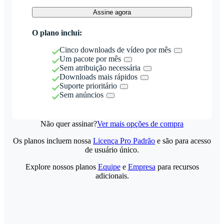
Assine agora
O plano inclui:
Cinco downloads de vídeo por mês
Um pacote por mês
Sem atribuição necessária
Downloads mais rápidos
Suporte prioritário
Sem anúncios
Não quer assinar?
Ver mais opções de compra
Os planos incluem nossa
Licença Pro Padrão
e são para acesso
de usuário único.
Explore nossos planos
Equipe
e
Empresa
para recursos
adicionais.