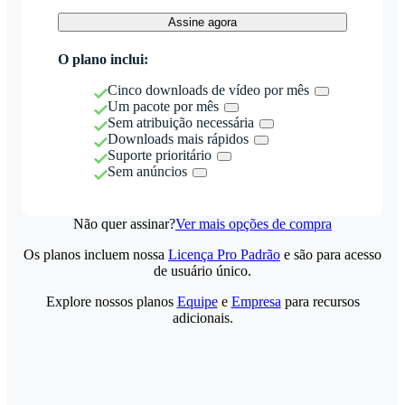
Assine agora
O plano inclui:
Cinco downloads de vídeo por mês
Um pacote por mês
Sem atribuição necessária
Downloads mais rápidos
Suporte prioritário
Sem anúncios
Não quer assinar?
Ver mais opções de compra
Os planos incluem nossa
Licença Pro Padrão
e são para acesso
de usuário único.
Explore nossos planos
Equipe
e
Empresa
para recursos
adicionais.