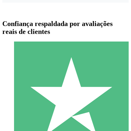
Confiança respaldada por avaliações
reais de clientes
Pacotes de Créditos Individuais
Pague conforme o uso com créditos de download. Sem
compromisso mensal.
1 Download
10
US$
00