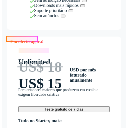
Sem atribuição necessária
Downloads mais rápidos
Suporte prioritário
Sem anúncios
Em oferta agora!
Em oferta agora!
Unlimited
US$ 18
USD por mês
faturado
US$ 15
anualmente
Para criadores maiores que produzem em escala e
exigem liberdade criativa
Teste gratuito de 7 dias
Tudo no Starter, mais: