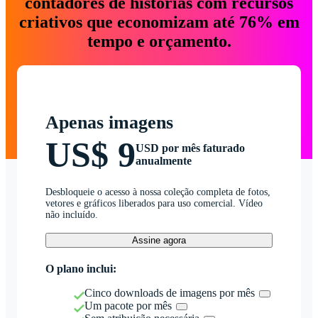
contadores de histórias com recursos
criativos que economizam até 76% em
tempo e orçamento.
Apenas imagens
US$ 9
USD por mês faturado
anualmente
Desbloqueie o acesso à nossa coleção completa de fotos,
vetores e gráficos liberados para uso comercial. Vídeo
não incluído.
Assine agora
O plano inclui:
Cinco downloads de imagens por mês
Um pacote por mês