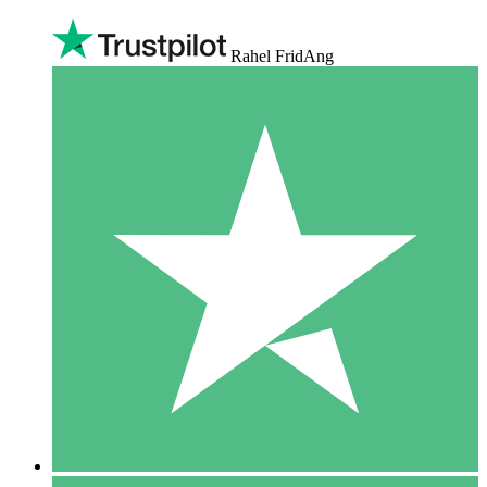
Rahel FridAng