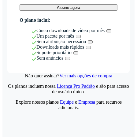
Assine agora
O plano inclui:
Cinco downloads de vídeo por mês
Um pacote por mês
Sem atribuição necessária
Downloads mais rápidos
Suporte prioritário
Sem anúncios
Não quer assinar?
Ver mais opções de compra
Os planos incluem nossa
Licença Pro Padrão
e são para acesso
de usuário único.
Explore nossos planos
Equipe
e
Empresa
para recursos
adicionais.