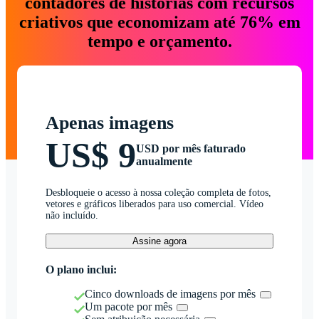
contadores de histórias com recursos
criativos que economizam até 76% em
tempo e orçamento.
Apenas imagens
US$ 9
USD por mês faturado
anualmente
Desbloqueie o acesso à nossa coleção completa de fotos,
vetores e gráficos liberados para uso comercial. Vídeo
não incluído.
Assine agora
O plano inclui:
Cinco downloads de imagens por mês
Um pacote por mês