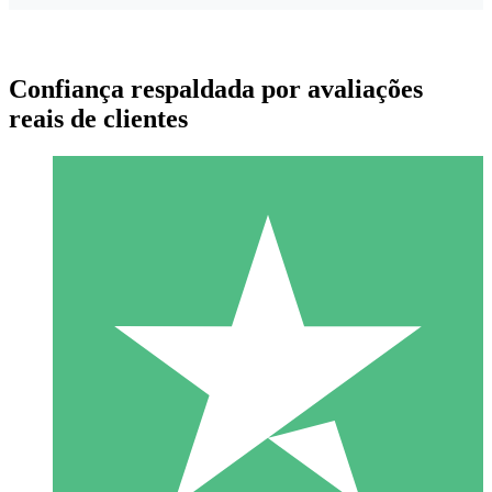
Confiança respaldada por avaliações
reais de clientes
Pacotes de Créditos Individuais
Pague conforme o uso com créditos de download. Sem
compromisso mensal.
1 Download
10
US$
00