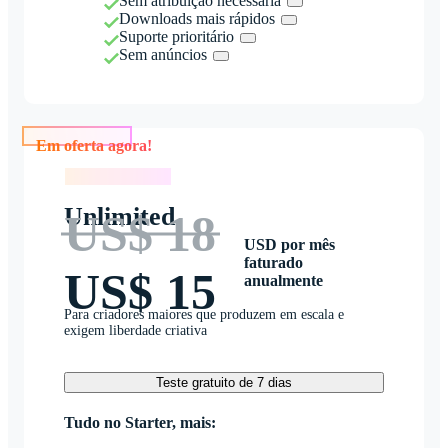
Sem atribuição necessária
Downloads mais rápidos
Suporte prioritário
Sem anúncios
Em oferta agora!
Em oferta agora!
Unlimited
US$ 18
USD por mês
faturado
US$ 15
anualmente
Para criadores maiores que produzem em escala e
exigem liberdade criativa
Teste gratuito de 7 dias
Tudo no Starter, mais: