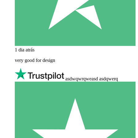
1 dia atrás
very good for design
asdwqwrqweasd asdqwerq