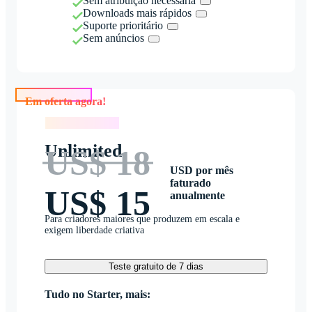
Sem atribuição necessária
Downloads mais rápidos
Suporte prioritário
Sem anúncios
Em oferta agora!
Em oferta agora!
Unlimited
US$ 18
USD por mês
faturado
US$ 15
anualmente
Para criadores maiores que produzem em escala e
exigem liberdade criativa
Teste gratuito de 7 dias
Tudo no Starter, mais: