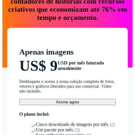
contadores de histórias com recursos
criativos que economizam até 76% em
tempo e orçamento.
Apenas imagens
US$ 9
USD por mês faturado
anualmente
Desbloqueie o acesso à nossa coleção completa de fotos,
vetores e gráficos liberados para uso comercial. Vídeo
não incluído.
Assine agora
O plano inclui:
Cinco downloads de imagens por mês
Um pacote por mês