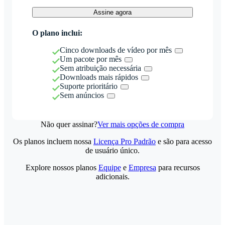
Assine agora
O plano inclui:
Cinco downloads de vídeo por mês
Um pacote por mês
Sem atribuição necessária
Downloads mais rápidos
Suporte prioritário
Sem anúncios
Não quer assinar?
Ver mais opções de compra
Os planos incluem nossa
Licença Pro Padrão
e são para acesso
de usuário único.
Explore nossos planos
Equipe
e
Empresa
para recursos
adicionais.