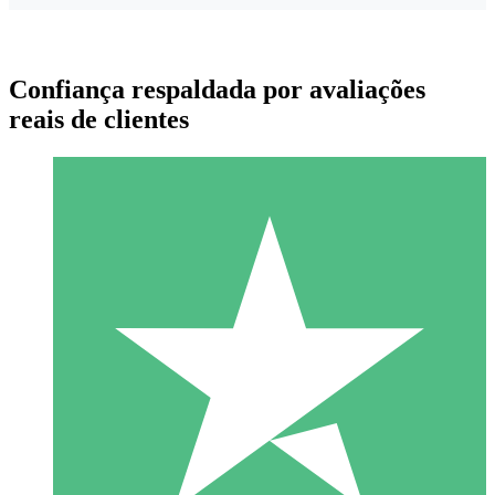
Confiança respaldada por avaliações
reais de clientes
Pacotes de Créditos Individuais
Pague conforme o uso com créditos de download. Sem
compromisso mensal.
1 Download
10
US$
00