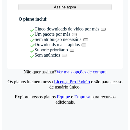
Assine agora
O plano inclui:
Cinco downloads de vídeo por mês
Um pacote por mês
Sem atribuição necessária
Downloads mais rápidos
Suporte prioritário
Sem anúncios
Não quer assinar?
Ver mais opções de compra
Os planos incluem nossa
Licença Pro Padrão
e são para acesso
de usuário único.
Explore nossos planos
Equipe
e
Empresa
para recursos
adicionais.