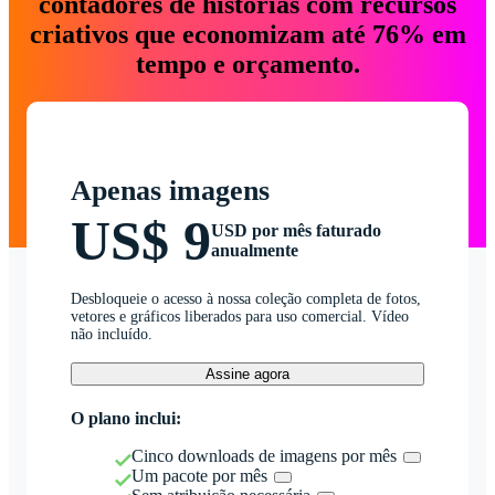
contadores de histórias com recursos
criativos que economizam até 76% em
tempo e orçamento.
Apenas imagens
US$ 9
USD por mês faturado
anualmente
Desbloqueie o acesso à nossa coleção completa de fotos,
vetores e gráficos liberados para uso comercial. Vídeo
não incluído.
Assine agora
O plano inclui:
Cinco downloads de imagens por mês
Um pacote por mês