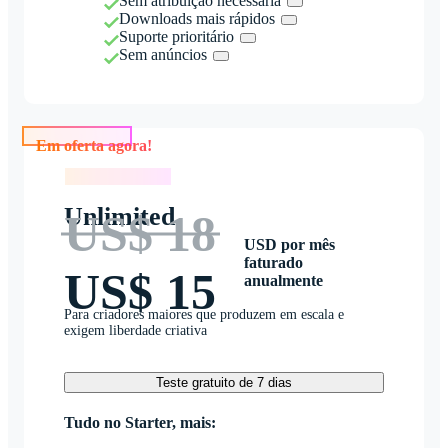
Sem atribuição necessária
Downloads mais rápidos
Suporte prioritário
Sem anúncios
Em oferta agora!
Em oferta agora!
Unlimited
US$ 18
USD por mês
faturado
US$ 15
anualmente
Para criadores maiores que produzem em escala e
exigem liberdade criativa
Teste gratuito de 7 dias
Tudo no Starter, mais: