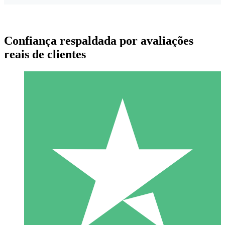
Confiança respaldada por avaliações
reais de clientes
Pacotes de Créditos Individuais
Pague conforme o uso com créditos de download. Sem
compromisso mensal.
1 Download
10
US$
00