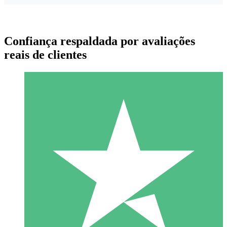
Confiança respaldada por avaliações
reais de clientes
Pacotes de Créditos Individuais
Pague conforme o uso com créditos de download. Sem
compromisso mensal.
1 Download
10
US$
00