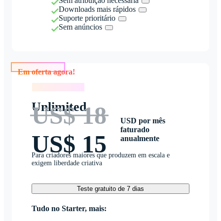
Sem atribuição necessária
Downloads mais rápidos
Suporte prioritário
Sem anúncios
Em oferta agora!
Em oferta agora!
Unlimited
US$ 18
USD por mês
faturado
US$ 15
anualmente
Para criadores maiores que produzem em escala e
exigem liberdade criativa
Teste gratuito de 7 dias
Tudo no Starter, mais: