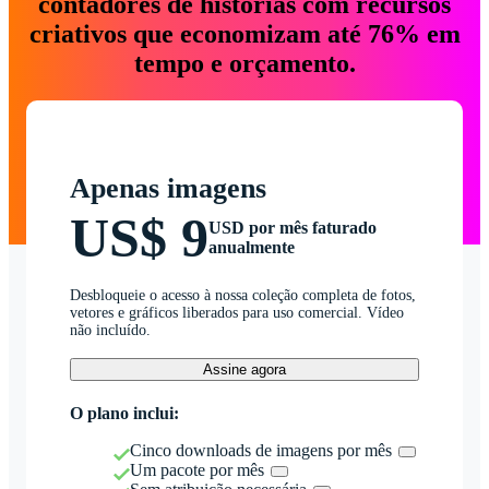
contadores de histórias com recursos
criativos que economizam até 76% em
tempo e orçamento.
Apenas imagens
US$ 9
USD por mês faturado
anualmente
Desbloqueie o acesso à nossa coleção completa de fotos,
vetores e gráficos liberados para uso comercial. Vídeo
não incluído.
Assine agora
O plano inclui:
Cinco downloads de imagens por mês
Um pacote por mês