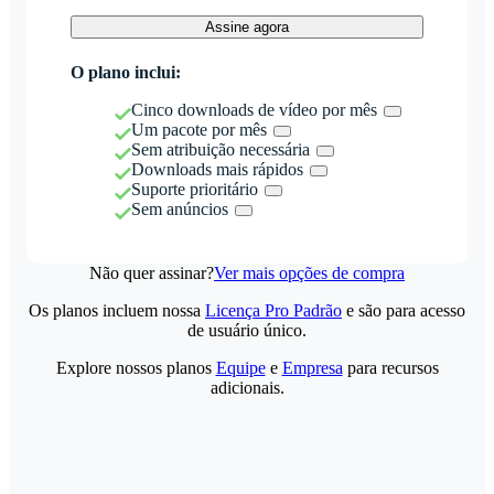
Assine agora
O plano inclui:
Cinco downloads de vídeo por mês
Um pacote por mês
Sem atribuição necessária
Downloads mais rápidos
Suporte prioritário
Sem anúncios
Não quer assinar?
Ver mais opções de compra
Os planos incluem nossa
Licença Pro Padrão
e são para acesso
de usuário único.
Explore nossos planos
Equipe
e
Empresa
para recursos
adicionais.