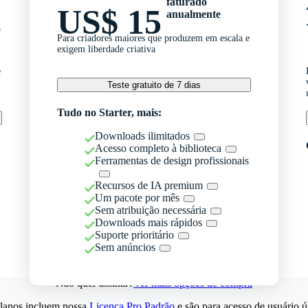
faturado
US$ 15
anualmente
o
Para criadores maiores que produzem em escala e
exigem liberdade criativa
e
Teste gratuito de 7 dias
Tudo no Starter, mais:
Downloads ilimitados
Acesso completo à biblioteca
Ferramentas de design profissionais
Recursos de IA premium
Um pacote por mês
Sem atribuição necessária
Downloads mais rápidos
Suporte prioritário
Sem anúncios
Não quer assinar?
Ver mais opções de compra
lanos incluem nossa
Licença Pro Padrão
e são para acesso de usuário ú