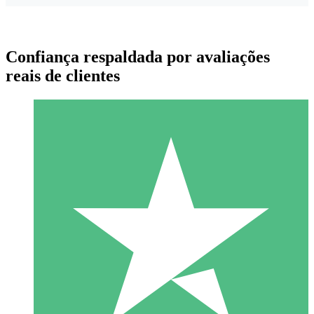
Confiança respaldada por avaliações
reais de clientes
Pacotes de Créditos Individuais
Pague conforme o uso com créditos de download. Sem
compromisso mensal.
1 Download
10
US$
00