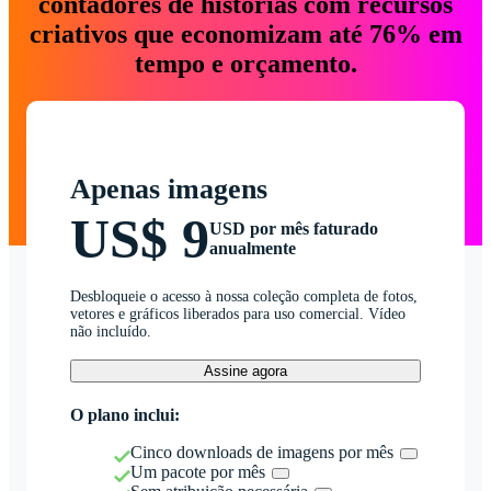
contadores de histórias com recursos
criativos que economizam até 76% em
tempo e orçamento.
Apenas imagens
US$ 9
USD por mês faturado
anualmente
Desbloqueie o acesso à nossa coleção completa de fotos,
vetores e gráficos liberados para uso comercial. Vídeo
não incluído.
Assine agora
O plano inclui:
Cinco downloads de imagens por mês
Um pacote por mês