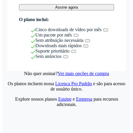
Assine agora
O plano inclui:
Cinco downloads de vídeo por mês
Um pacote por mês
Sem atribuição necessária
Downloads mais rápidos
Suporte prioritário
Sem anúncios
Não quer assinar?
Ver mais opções de compra
Os planos incluem nossa
Licença Pro Padrão
e são para acesso
de usuário único.
Explore nossos planos
Equipe
e
Empresa
para recursos
adicionais.