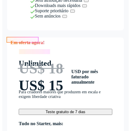
Sem atribuição necessária
Downloads mais rápidos
Suporte prioritário
Sem anúncios
Em oferta agora!
Em oferta agora!
Unlimited
US$ 18
USD por mês
faturado
US$ 15
anualmente
Para criadores maiores que produzem em escala e
exigem liberdade criativa
Teste gratuito de 7 dias
Tudo no Starter, mais: