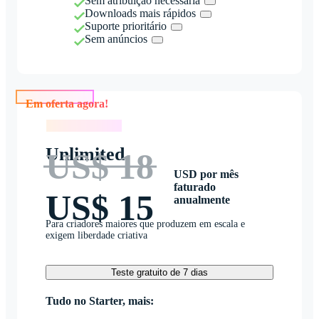
Sem atribuição necessária
Downloads mais rápidos
Suporte prioritário
Sem anúncios
Em oferta agora!
Em oferta agora!
Unlimited
US$ 18
USD por mês
faturado
US$ 15
anualmente
Para criadores maiores que produzem em escala e
exigem liberdade criativa
Teste gratuito de 7 dias
Tudo no Starter, mais: