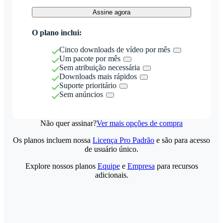
Assine agora
O plano inclui:
Cinco downloads de vídeo por mês
Um pacote por mês
Sem atribuição necessária
Downloads mais rápidos
Suporte prioritário
Sem anúncios
Não quer assinar?
Ver mais opções de compra
Os planos incluem nossa
Licença Pro Padrão
e são para acesso
de usuário único.
Explore nossos planos
Equipe
e
Empresa
para recursos
adicionais.