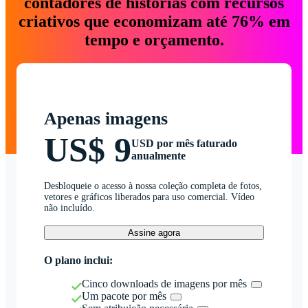
contadores de histórias com recursos
criativos que economizam até 76% em
tempo e orçamento.
Apenas imagens
US$ 9
USD por mês faturado
anualmente
Desbloqueie o acesso à nossa coleção completa de fotos,
vetores e gráficos liberados para uso comercial. Vídeo
não incluído.
Assine agora
O plano inclui:
Cinco downloads de imagens por mês
Um pacote por mês