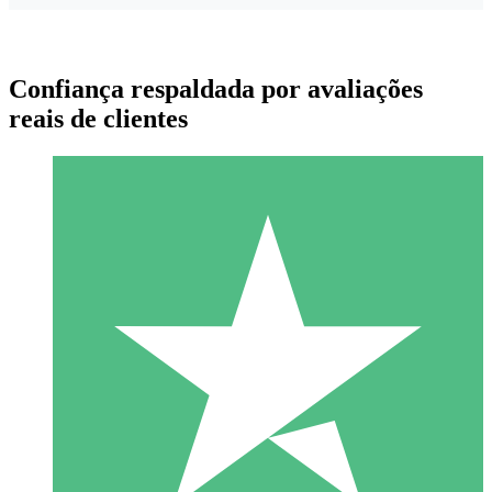
Confiança respaldada por avaliações
reais de clientes
Pacotes de Créditos Individuais
Pague conforme o uso com créditos de download. Sem
compromisso mensal.
1 Download
10
US$
00