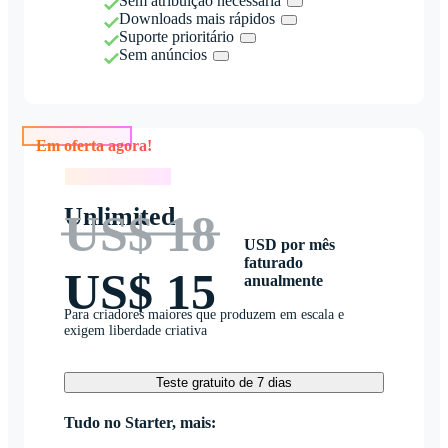
Sem atribuição necessária
Downloads mais rápidos
Suporte prioritário
Sem anúncios
Em oferta agora!
Em oferta agora!
Unlimited
US$ 18
USD por mês
faturado
US$ 15
anualmente
Para criadores maiores que produzem em escala e
exigem liberdade criativa
Teste gratuito de 7 dias
Tudo no Starter, mais: