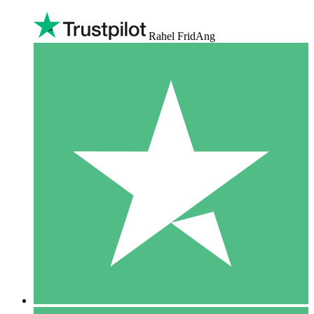
Rahel FridAng