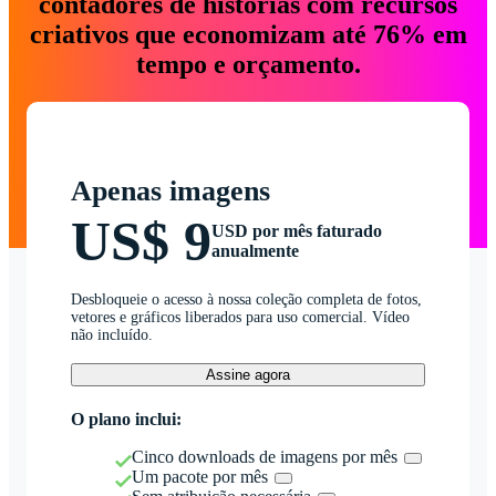
contadores de histórias com recursos
criativos que economizam até 76% em
tempo e orçamento.
Apenas imagens
US$ 9
USD por mês faturado
anualmente
Desbloqueie o acesso à nossa coleção completa de fotos,
vetores e gráficos liberados para uso comercial. Vídeo
não incluído.
Assine agora
O plano inclui:
Cinco downloads de imagens por mês
Um pacote por mês