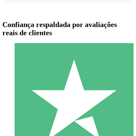
Confiança respaldada por avaliações
reais de clientes
Pacotes de Créditos Individuais
Pague conforme o uso com créditos de download. Sem
compromisso mensal.
1 Download
10
US$
00