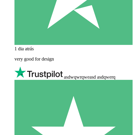
1 dia atrás
very good for design
asdwqwrqweasd asdqwerq