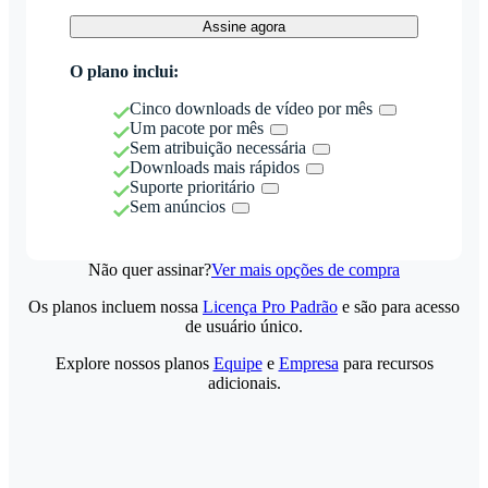
Assine agora
O plano inclui:
Cinco downloads de vídeo por mês
Um pacote por mês
Sem atribuição necessária
Downloads mais rápidos
Suporte prioritário
Sem anúncios
Não quer assinar?
Ver mais opções de compra
Os planos incluem nossa
Licença Pro Padrão
e são para acesso
de usuário único.
Explore nossos planos
Equipe
e
Empresa
para recursos
adicionais.