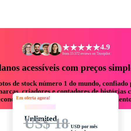
4.9
from 33.572 reviews on Trustpilot
lanos acessíveis com preços simpl
otos de stock número 1 do mundo, confiado 
rcas, criadores e contadores de histórias 
Em oferta agora!
economizam até 76% em tempo e orçamento
Em oferta agora!
Unlimited
US$ 18
USD por mês