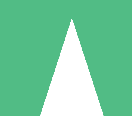
Pacotes de Créditos Individuais
gue conforme o uso com créditos de download. Sem compromisso mens
1 Download
5 Downloads
10 Downloads
10
15
20
US$
00
US$
00
US$
00