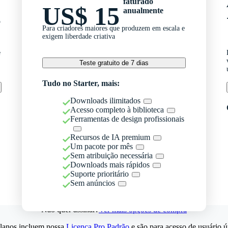
faturado
US$ 15
anualmente
o
Para criadores maiores que produzem em escala e
exigem liberdade criativa
e
Teste gratuito de 7 dias
Tudo no Starter, mais:
Downloads ilimitados
Acesso completo à biblioteca
Ferramentas de design profissionais
Recursos de IA premium
Um pacote por mês
Sem atribuição necessária
Downloads mais rápidos
Suporte prioritário
Sem anúncios
Não quer assinar?
Ver mais opções de compra
lanos incluem nossa
Licença Pro Padrão
e são para acesso de usuário ú