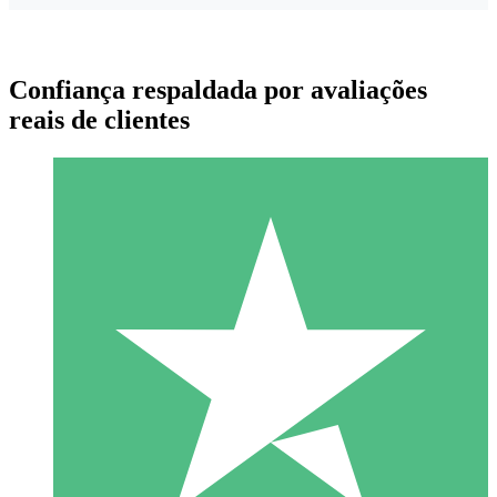
Confiança respaldada por avaliações
reais de clientes
Pacotes de Créditos Individuais
Pague conforme o uso com créditos de download. Sem
compromisso mensal.
1 Download
10
US$
00