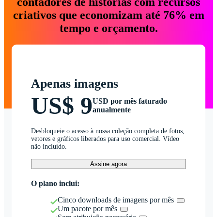
contadores de histórias com recursos
criativos que economizam até 76% em
tempo e orçamento.
Apenas imagens
US$ 9
USD por mês faturado
anualmente
Desbloqueie o acesso à nossa coleção completa de fotos,
vetores e gráficos liberados para uso comercial. Vídeo
não incluído.
Assine agora
O plano inclui:
Cinco downloads de imagens por mês
Um pacote por mês