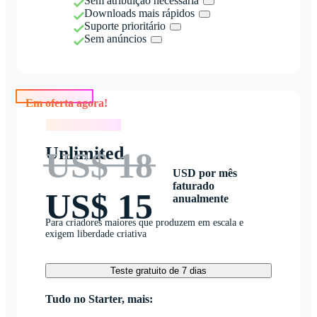
Sem atribuição necessária
Downloads mais rápidos
Suporte prioritário
Sem anúncios
Em oferta agora!
Em oferta agora!
Unlimited
US$ 18
USD por mês
faturado
US$ 15
anualmente
Para criadores maiores que produzem em escala e
exigem liberdade criativa
Teste gratuito de 7 dias
Tudo no Starter, mais: