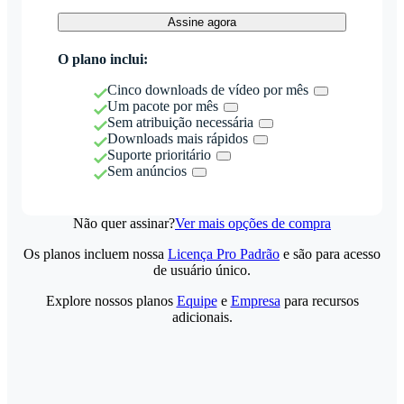
Assine agora
O plano inclui:
Cinco downloads de vídeo por mês
Um pacote por mês
Sem atribuição necessária
Downloads mais rápidos
Suporte prioritário
Sem anúncios
Não quer assinar?
Ver mais opções de compra
Os planos incluem nossa
Licença Pro Padrão
e são para acesso
de usuário único.
Explore nossos planos
Equipe
e
Empresa
para recursos
adicionais.