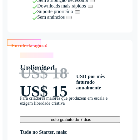
Sem atribuição necessária
Downloads mais rápidos
Suporte prioritário
Sem anúncios
Em oferta agora!
Em oferta agora!
Unlimited
US$ 18
USD por mês
faturado
US$ 15
anualmente
Para criadores maiores que produzem em escala e
exigem liberdade criativa
Teste gratuito de 7 dias
Tudo no Starter, mais: