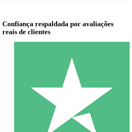
Confiança respaldada por avaliações
reais de clientes
Pacotes de Créditos Individuais
Pague conforme o uso com créditos de download. Sem
compromisso mensal.
1 Download
10
US$
00