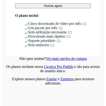
Assine agora
O plano inclui:
Cinco downloads de vídeo por mês
Um pacote por mês
Sem atribuição necessária
Downloads mais rápidos
Suporte prioritário
Sem anúncios
Não quer assinar?
Ver mais opções de compra
Os planos incluem nossa
Licença Pro Padrão
e são para acesso
de usuário único.
Explore nossos planos
Equipe
e
Empresa
para recursos
adicionais.