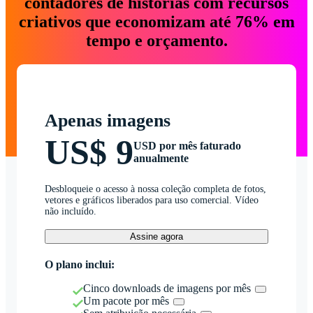
contadores de histórias com recursos
criativos que economizam até 76% em
tempo e orçamento.
Apenas imagens
US$ 9
USD por mês faturado
anualmente
Desbloqueie o acesso à nossa coleção completa de fotos,
vetores e gráficos liberados para uso comercial. Vídeo
não incluído.
Assine agora
O plano inclui:
Cinco downloads de imagens por mês
Um pacote por mês