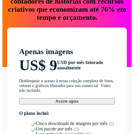
contadores de histórias com recursos
criativos que economizam até 76% em
tempo e orçamento.
Apenas imagens
US$ 9
USD por mês faturado
anualmente
Desbloqueie o acesso à nossa coleção completa de fotos,
vetores e gráficos liberados para uso comercial. Vídeo
não incluído.
Assine agora
O plano inclui:
Cinco downloads de imagens por mês
Um pacote por mês