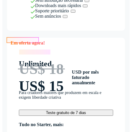
Sem atribuição necessária
Downloads mais rápidos
Suporte prioritário
Sem anúncios
Em oferta agora!
Em oferta agora!
Unlimited
US$ 18
USD por mês
faturado
US$ 15
anualmente
Para criadores maiores que produzem em escala e
exigem liberdade criativa
Teste gratuito de 7 dias
Tudo no Starter, mais: