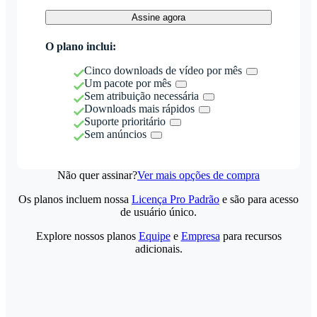
Assine agora
O plano inclui:
Cinco downloads de vídeo por mês
Um pacote por mês
Sem atribuição necessária
Downloads mais rápidos
Suporte prioritário
Sem anúncios
Não quer assinar?
Ver mais opções de compra
Os planos incluem nossa
Licença Pro Padrão
e são para acesso
de usuário único.
Explore nossos planos
Equipe
e
Empresa
para recursos
adicionais.