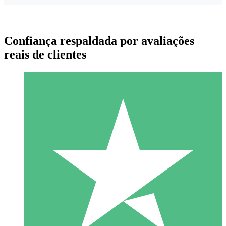
Confiança respaldada por avaliações
reais de clientes
Pacotes de Créditos Individuais
Pague conforme o uso com créditos de download. Sem
compromisso mensal.
1 Download
10
US$
00