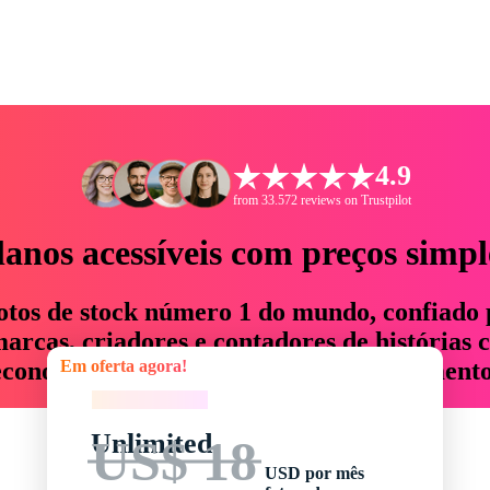
4.9
from 33.572 reviews on Trustpilot
lanos acessíveis com preços simpl
otos de stock número 1 do mundo, confiado 
rcas, criadores e contadores de histórias 
Em oferta agora!
economizam até 76% em tempo e orçamento
Em oferta agora!
Unlimited
US$ 18
USD por mês