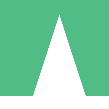
Pacotes de Créditos Individuais
gue conforme o uso com créditos de download. Sem compromisso mens
1 Download
5 Downloads
10 Downloads
10
15
20
US$
00
US$
00
US$
00