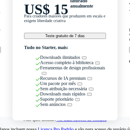
faturado
US$ 15
anualmente
o
Para criadores maiores que produzem em escala e
exigem liberdade criativa
e
Teste gratuito de 7 dias
Tudo no Starter, mais:
Downloads ilimitados
Acesso completo à biblioteca
Ferramentas de design profissionais
Recursos de IA premium
Um pacote por mês
Sem atribuição necessária
Downloads mais rápidos
Suporte prioritário
Sem anúncios
Não quer assinar?
Ver mais opções de compra
lanos incluem nossa
Licença Pro Padrão
e são para acesso de usuário ú