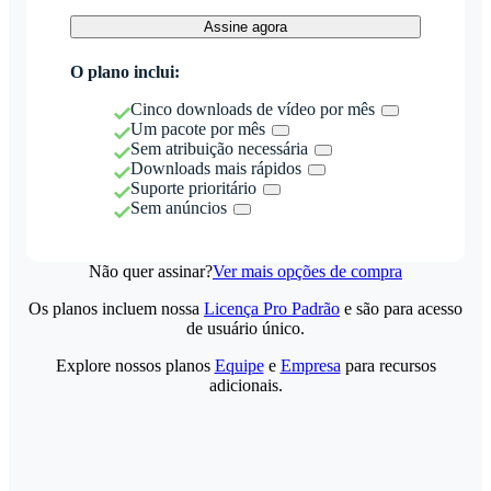
Assine agora
O plano inclui:
Cinco downloads de vídeo por mês
Um pacote por mês
Sem atribuição necessária
Downloads mais rápidos
Suporte prioritário
Sem anúncios
Não quer assinar?
Ver mais opções de compra
Os planos incluem nossa
Licença Pro Padrão
e são para acesso
de usuário único.
Explore nossos planos
Equipe
e
Empresa
para recursos
adicionais.