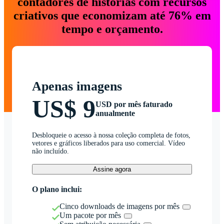
contadores de histórias com recursos
criativos que economizam até 76% em
tempo e orçamento.
Apenas imagens
US$ 9
USD por mês faturado
anualmente
Desbloqueie o acesso à nossa coleção completa de fotos,
vetores e gráficos liberados para uso comercial. Vídeo
não incluído.
Assine agora
O plano inclui:
Cinco downloads de imagens por mês
Um pacote por mês