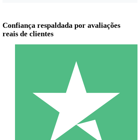
Confiança respaldada por avaliações
reais de clientes
Pacotes de Créditos Individuais
Pague conforme o uso com créditos de download. Sem
compromisso mensal.
1 Download
10
US$
00