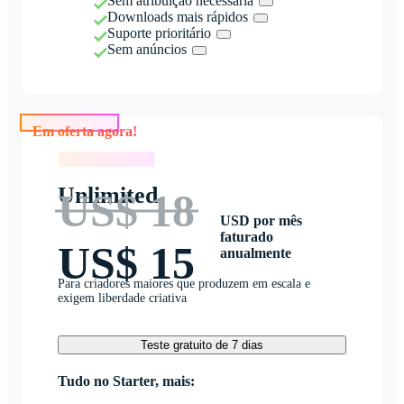
Sem atribuição necessária
Downloads mais rápidos
Suporte prioritário
Sem anúncios
Em oferta agora!
Em oferta agora!
Unlimited
US$ 18
USD por mês
faturado
US$ 15
anualmente
Para criadores maiores que produzem em escala e
exigem liberdade criativa
Teste gratuito de 7 dias
Tudo no Starter, mais: