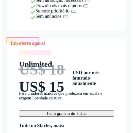
Sem atribuição necessária
Downloads mais rápidos
Suporte prioritário
Sem anúncios
Em oferta agora!
Em oferta agora!
Unlimited
US$ 18
USD por mês
faturado
US$ 15
anualmente
Para criadores maiores que produzem em escala e
exigem liberdade criativa
Teste gratuito de 7 dias
Tudo no Starter, mais: