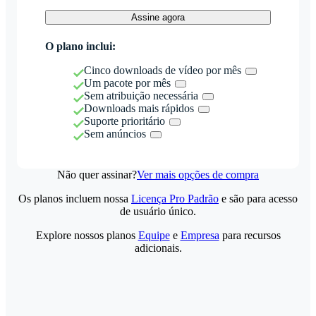
Assine agora
O plano inclui:
Cinco downloads de vídeo por mês
Um pacote por mês
Sem atribuição necessária
Downloads mais rápidos
Suporte prioritário
Sem anúncios
Não quer assinar?
Ver mais opções de compra
Os planos incluem nossa
Licença Pro Padrão
e são para acesso
de usuário único.
Explore nossos planos
Equipe
e
Empresa
para recursos
adicionais.