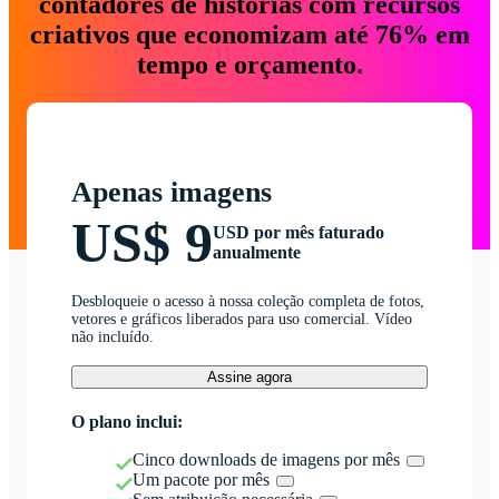
contadores de histórias com recursos
criativos que economizam até 76% em
tempo e orçamento.
Apenas imagens
US$ 9
USD por mês faturado
anualmente
Desbloqueie o acesso à nossa coleção completa de fotos,
vetores e gráficos liberados para uso comercial. Vídeo
não incluído.
Assine agora
O plano inclui:
Cinco downloads de imagens por mês
Um pacote por mês