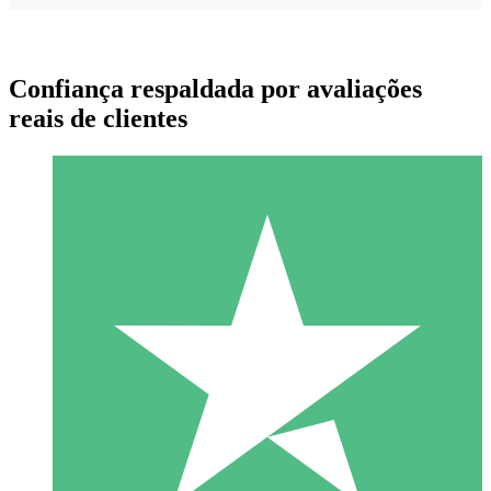
Confiança respaldada por avaliações
reais de clientes
Pacotes de Créditos Individuais
Pague conforme o uso com créditos de download. Sem
compromisso mensal.
1 Download
10
US$
00