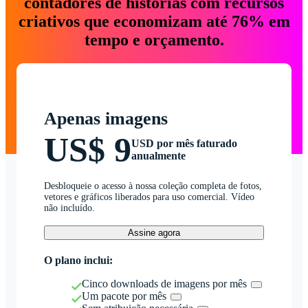
contadores de histórias com recursos
criativos que economizam até 76% em
tempo e orçamento.
Apenas imagens
US$ 9
USD por mês faturado
anualmente
Desbloqueie o acesso à nossa coleção completa de fotos,
vetores e gráficos liberados para uso comercial. Vídeo
não incluído.
Assine agora
O plano inclui:
Cinco downloads de imagens por mês
Um pacote por mês