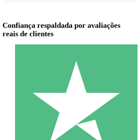
Confiança respaldada por avaliações
reais de clientes
Pacotes de Créditos Individuais
Pague conforme o uso com créditos de download. Sem
compromisso mensal.
1 Download
10
US$
00