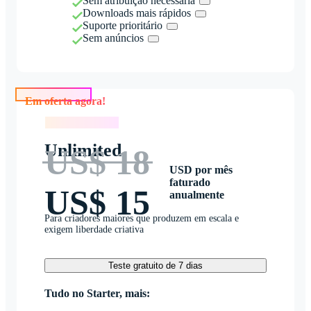
Sem atribuição necessária
Downloads mais rápidos
Suporte prioritário
Sem anúncios
Em oferta agora!
Em oferta agora!
Unlimited
US$ 18
USD por mês
faturado
US$ 15
anualmente
Para criadores maiores que produzem em escala e
exigem liberdade criativa
Teste gratuito de 7 dias
Tudo no Starter, mais: