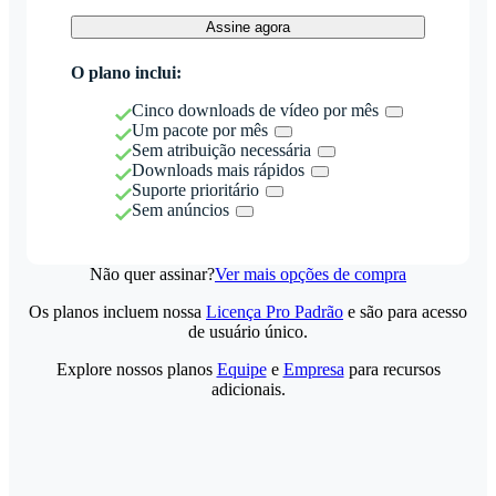
Assine agora
O plano inclui:
Cinco downloads de vídeo por mês
Um pacote por mês
Sem atribuição necessária
Downloads mais rápidos
Suporte prioritário
Sem anúncios
Não quer assinar?
Ver mais opções de compra
Os planos incluem nossa
Licença Pro Padrão
e são para acesso
de usuário único.
Explore nossos planos
Equipe
e
Empresa
para recursos
adicionais.