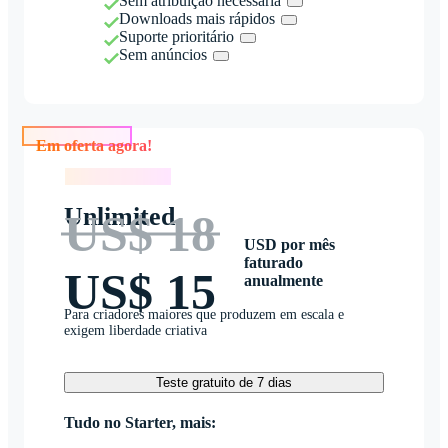
Sem atribuição necessária
Downloads mais rápidos
Suporte prioritário
Sem anúncios
Em oferta agora!
Em oferta agora!
Unlimited
US$ 18
USD por mês
faturado
US$ 15
anualmente
Para criadores maiores que produzem em escala e
exigem liberdade criativa
Teste gratuito de 7 dias
Tudo no Starter, mais: