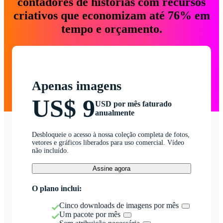
contadores de histórias com recursos
criativos que economizam até 76% em
tempo e orçamento.
Apenas imagens
US$ 9
USD por mês faturado
anualmente
Desbloqueie o acesso à nossa coleção completa de fotos,
vetores e gráficos liberados para uso comercial. Vídeo
não incluído.
Assine agora
O plano inclui:
Cinco downloads de imagens por mês
Um pacote por mês