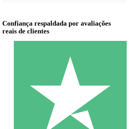
Confiança respaldada por avaliações
reais de clientes
Pacotes de Créditos Individuais
Pague conforme o uso com créditos de download. Sem
compromisso mensal.
1 Download
10
US$
00