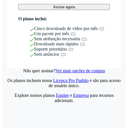
Assine agora
O plano inclui:
Cinco downloads de vídeo por mês
Um pacote por mês
Sem atribuição necessária
Downloads mais rápidos
Suporte prioritário
Sem anúncios
Não quer assinar?
Ver mais opções de compra
Os planos incluem nossa
Licença Pro Padrão
e são para acesso
de usuário único.
Explore nossos planos
Equipe
e
Empresa
para recursos
adicionais.