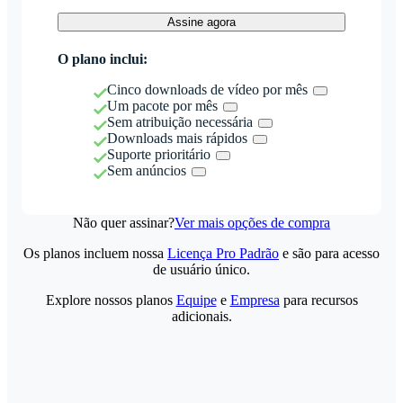
Assine agora
O plano inclui:
Cinco downloads de vídeo por mês
Um pacote por mês
Sem atribuição necessária
Downloads mais rápidos
Suporte prioritário
Sem anúncios
Não quer assinar?
Ver mais opções de compra
Os planos incluem nossa
Licença Pro Padrão
e são para acesso
de usuário único.
Explore nossos planos
Equipe
e
Empresa
para recursos
adicionais.