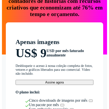
contadores de histórias com recursos
criativos que economizam até 76% em
tempo e orçamento.
Apenas imagens
US$ 9
USD por mês faturado
anualmente
Desbloqueie o acesso à nossa coleção completa de fotos,
vetores e gráficos liberados para uso comercial. Vídeo
não incluído.
Assine agora
O plano inclui:
Cinco downloads de imagens por mês
Um pacote por mês