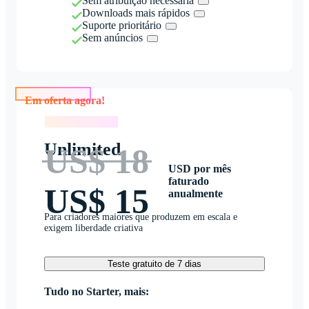
Sem atribuição necessária
Downloads mais rápidos
Suporte prioritário
Sem anúncios
Em oferta agora!
Em oferta agora!
Unlimited
US$ 18
USD por mês
faturado
US$ 15
anualmente
Para criadores maiores que produzem em escala e
exigem liberdade criativa
Teste gratuito de 7 dias
Tudo no Starter, mais: