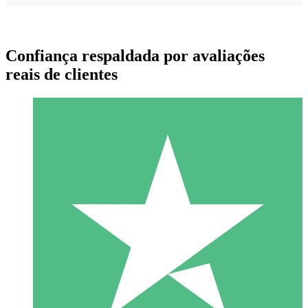
Confiança respaldada por avaliações
reais de clientes
Pacotes de Créditos Individuais
Pague conforme o uso com créditos de download. Sem
compromisso mensal.
1 Download
10
US$
00