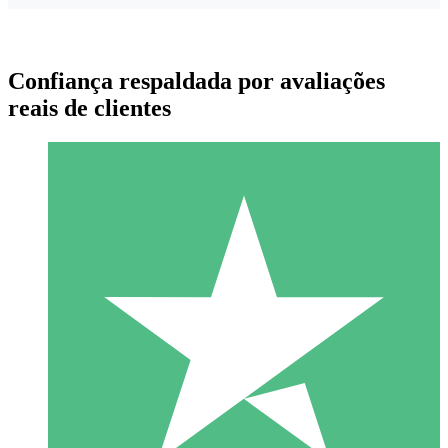
Confiança respaldada por avaliações
reais de clientes
Pacotes de Créditos Individuais
Pague conforme o uso com créditos de download. Sem
compromisso mensal.
1 Download
10
US$
00