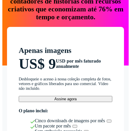
contadores de histórias com recursos
criativos que economizam até 76% em
tempo e orçamento.
Apenas imagens
US$ 9
USD por mês faturado
anualmente
Desbloqueie o acesso à nossa coleção completa de fotos,
vetores e gráficos liberados para uso comercial. Vídeo
não incluído.
Assine agora
O plano inclui:
Cinco downloads de imagens por mês
Um pacote por mês