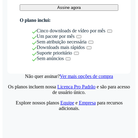
Assine agora
O plano inclui:
Cinco downloads de vídeo por mês
Um pacote por mês
Sem atribuição necessária
Downloads mais rápidos
Suporte prioritário
Sem anúncios
Não quer assinar?
Ver mais opções de compra
Os planos incluem nossa
Licença Pro Padrão
e são para acesso
de usuário único.
Explore nossos planos
Equipe
e
Empresa
para recursos
adicionais.