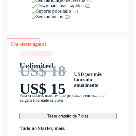
Sem atribuição necessária
Downloads mais rápidos
Suporte prioritário
Sem anúncios
Em oferta agora!
Em oferta agora!
Unlimited
US$ 18
USD por mês
faturado
US$ 15
anualmente
Para criadores maiores que produzem em escala e
exigem liberdade criativa
Teste gratuito de 7 dias
Tudo no Starter, mais: