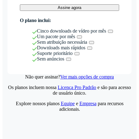
Assine agora
O plano inclui:
Cinco downloads de vídeo por mês
Um pacote por mês
Sem atribuição necessária
Downloads mais rápidos
Suporte prioritário
Sem anúncios
Não quer assinar?
Ver mais opções de compra
Os planos incluem nossa
Licença Pro Padrão
e são para acesso
de usuário único.
Explore nossos planos
Equipe
e
Empresa
para recursos
adicionais.