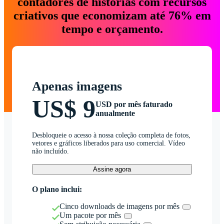
contadores de histórias com recursos
criativos que economizam até 76% em
tempo e orçamento.
Apenas imagens
US$ 9
USD por mês faturado
anualmente
Desbloqueie o acesso à nossa coleção completa de fotos,
vetores e gráficos liberados para uso comercial. Vídeo
não incluído.
Assine agora
O plano inclui:
Cinco downloads de imagens por mês
Um pacote por mês