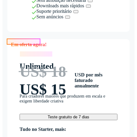
Sem atribuição necessária
Downloads mais rápidos
Suporte prioritário
Sem anúncios
Em oferta agora!
Em oferta agora!
Unlimited
US$ 18
USD por mês
faturado
US$ 15
anualmente
Para criadores maiores que produzem em escala e
exigem liberdade criativa
Teste gratuito de 7 dias
Tudo no Starter, mais: