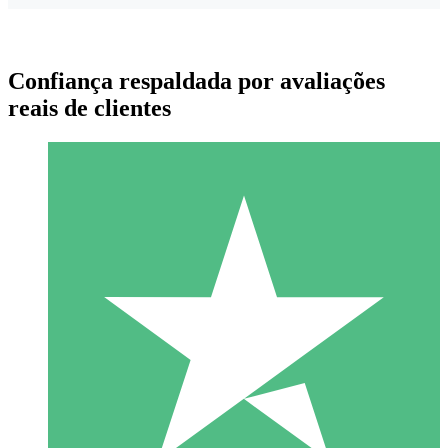
Confiança respaldada por avaliações
reais de clientes
Pacotes de Créditos Individuais
Pague conforme o uso com créditos de download. Sem
compromisso mensal.
1 Download
10
US$
00