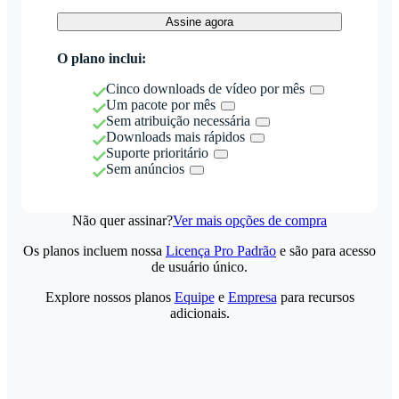
Assine agora
O plano inclui:
Cinco downloads de vídeo por mês
Um pacote por mês
Sem atribuição necessária
Downloads mais rápidos
Suporte prioritário
Sem anúncios
Não quer assinar?
Ver mais opções de compra
Os planos incluem nossa
Licença Pro Padrão
e são para acesso
de usuário único.
Explore nossos planos
Equipe
e
Empresa
para recursos
adicionais.