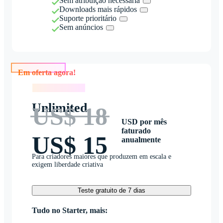
Sem atribuição necessária
Downloads mais rápidos
Suporte prioritário
Sem anúncios
Em oferta agora!
Em oferta agora!
Unlimited
US$ 18
USD por mês
faturado
US$ 15
anualmente
Para criadores maiores que produzem em escala e
exigem liberdade criativa
Teste gratuito de 7 dias
Tudo no Starter, mais: