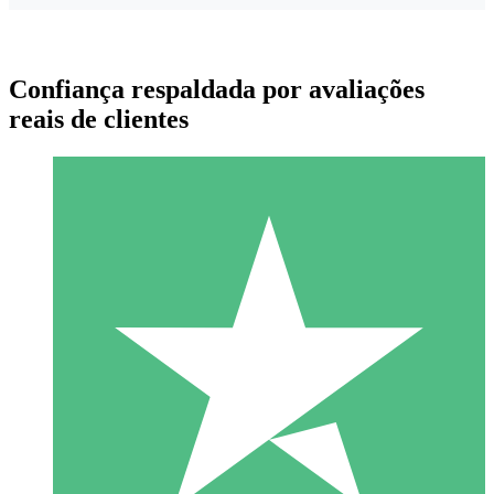
Confiança respaldada por avaliações
reais de clientes
Pacotes de Créditos Individuais
Pague conforme o uso com créditos de download. Sem
compromisso mensal.
1 Download
10
US$
00