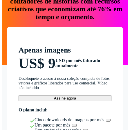
contadores de histórias com recursos
criativos que economizam até 76% em
tempo e orçamento.
Apenas imagens
US$ 9
USD por mês faturado
anualmente
Desbloqueie o acesso à nossa coleção completa de fotos,
vetores e gráficos liberados para uso comercial. Vídeo
não incluído.
Assine agora
O plano inclui:
Cinco downloads de imagens por mês
Um pacote por mês