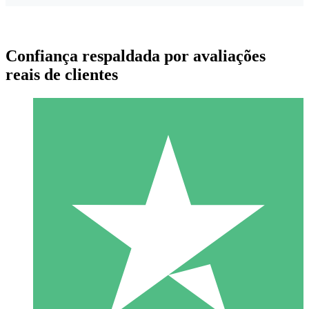
Confiança respaldada por avaliações
reais de clientes
Pacotes de Créditos Individuais
Pague conforme o uso com créditos de download. Sem
compromisso mensal.
1 Download
10
US$
00