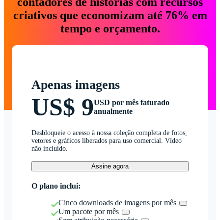
contadores de histórias com recursos
criativos que economizam até 76% em
tempo e orçamento.
Apenas imagens
US$ 9
USD por mês faturado
anualmente
Desbloqueie o acesso à nossa coleção completa de fotos,
vetores e gráficos liberados para uso comercial. Vídeo
não incluído.
Assine agora
O plano inclui:
Cinco downloads de imagens por mês
Um pacote por mês