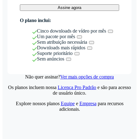
Assine agora
O plano inclui:
Cinco downloads de vídeo por mês
Um pacote por mês
Sem atribuição necessária
Downloads mais rápidos
Suporte prioritário
Sem anúncios
Não quer assinar?
Ver mais opções de compra
Os planos incluem nossa
Licença Pro Padrão
e são para acesso
de usuário único.
Explore nossos planos
Equipe
e
Empresa
para recursos
adicionais.