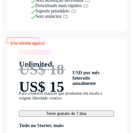
Sem atribuição necessária
Downloads mais rápidos
Suporte prioritário
Sem anúncios
Em oferta agora!
Em oferta agora!
Unlimited
US$ 18
USD por mês
faturado
US$ 15
anualmente
Para criadores maiores que produzem em escala e
exigem liberdade criativa
Teste gratuito de 7 dias
Tudo no Starter, mais: