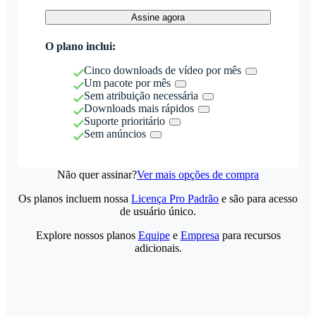
Assine agora
O plano inclui:
Cinco downloads de vídeo por mês
Um pacote por mês
Sem atribuição necessária
Downloads mais rápidos
Suporte prioritário
Sem anúncios
Não quer assinar?
Ver mais opções de compra
Os planos incluem nossa
Licença Pro Padrão
e são para acesso
de usuário único.
Explore nossos planos
Equipe
e
Empresa
para recursos
adicionais.