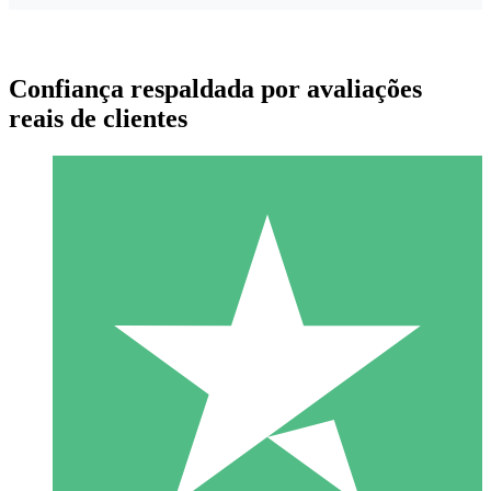
Confiança respaldada por avaliações
reais de clientes
Pacotes de Créditos Individuais
Pague conforme o uso com créditos de download. Sem
compromisso mensal.
1 Download
10
US$
00