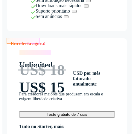
Sem atribuição necessária
Downloads mais rápidos
Suporte prioritário
Sem anúncios
Em oferta agora!
Em oferta agora!
Unlimited
US$ 18
USD por mês
faturado
US$ 15
anualmente
Para criadores maiores que produzem em escala e
exigem liberdade criativa
Teste gratuito de 7 dias
Tudo no Starter, mais: