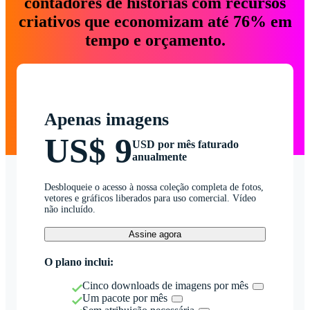
contadores de histórias com recursos
criativos que economizam até 76% em
tempo e orçamento.
Apenas imagens
US$ 9
USD por mês faturado
anualmente
Desbloqueie o acesso à nossa coleção completa de fotos,
vetores e gráficos liberados para uso comercial. Vídeo
não incluído.
Assine agora
O plano inclui:
Cinco downloads de imagens por mês
Um pacote por mês