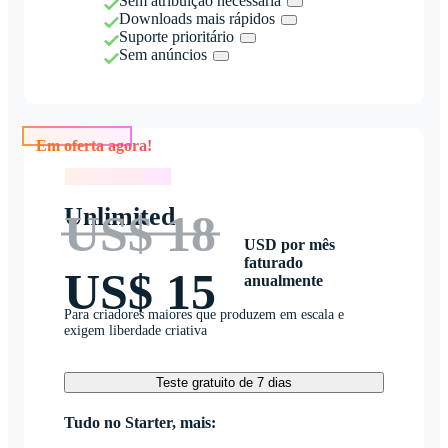
Sem atribuição necessária
Downloads mais rápidos
Suporte prioritário
Sem anúncios
Em oferta agora!
Em oferta agora!
Unlimited
US$ 18
USD por mês
faturado
US$ 15
anualmente
Para criadores maiores que produzem em escala e
exigem liberdade criativa
Teste gratuito de 7 dias
Tudo no Starter, mais: