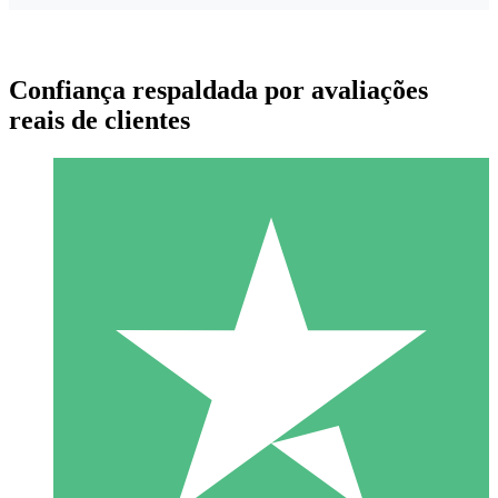
Confiança respaldada por avaliações
reais de clientes
Pacotes de Créditos Individuais
Pague conforme o uso com créditos de download. Sem
compromisso mensal.
1 Download
10
US$
00