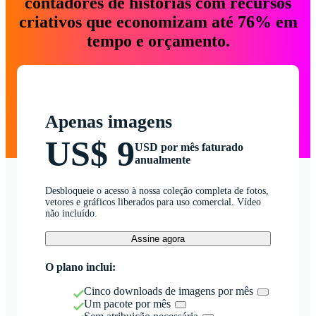
contadores de histórias com recursos
criativos que economizam até 76% em
tempo e orçamento.
Apenas imagens
US$ 9
USD por mês faturado
anualmente
Desbloqueie o acesso à nossa coleção completa de fotos,
vetores e gráficos liberados para uso comercial. Vídeo
não incluído.
Assine agora
O plano inclui:
Cinco downloads de imagens por mês
Um pacote por mês