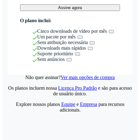
Assine agora
O plano inclui:
Cinco downloads de vídeo por mês
Um pacote por mês
Sem atribuição necessária
Downloads mais rápidos
Suporte prioritário
Sem anúncios
Não quer assinar?
Ver mais opções de compra
Os planos incluem nossa
Licença Pro Padrão
e são para acesso
de usuário único.
Explore nossos planos
Equipe
e
Empresa
para recursos
adicionais.