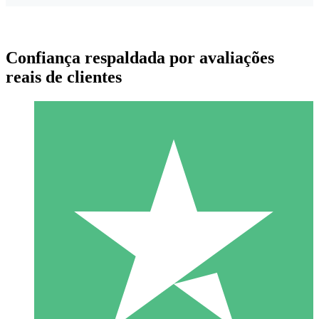
Confiança respaldada por avaliações
reais de clientes
Pacotes de Créditos Individuais
Pague conforme o uso com créditos de download. Sem
compromisso mensal.
1 Download
10
US$
00