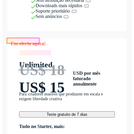
Sem atribuição necessária
Downloads mais rápidos
Suporte prioritário
Sem anúncios
Em oferta agora!
Em oferta agora!
Unlimited
US$ 18
USD por mês
faturado
US$ 15
anualmente
Para criadores maiores que produzem em escala e
exigem liberdade criativa
Teste gratuito de 7 dias
Tudo no Starter, mais: