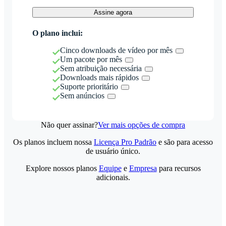
Assine agora
O plano inclui:
Cinco downloads de vídeo por mês
Um pacote por mês
Sem atribuição necessária
Downloads mais rápidos
Suporte prioritário
Sem anúncios
Não quer assinar?
Ver mais opções de compra
Os planos incluem nossa
Licença Pro Padrão
e são para acesso
de usuário único.
Explore nossos planos
Equipe
e
Empresa
para recursos
adicionais.