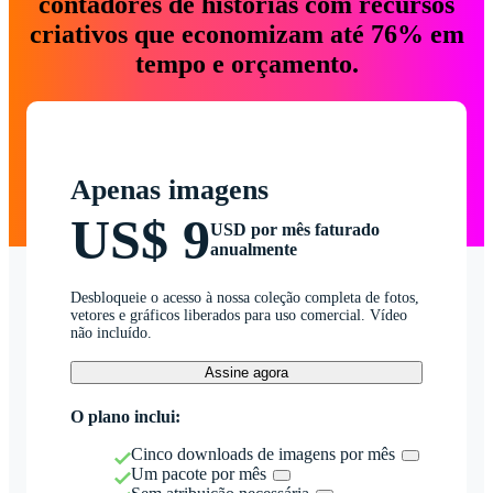
contadores de histórias com recursos
criativos que economizam até 76% em
tempo e orçamento.
Apenas imagens
US$ 9
USD por mês faturado
anualmente
Desbloqueie o acesso à nossa coleção completa de fotos,
vetores e gráficos liberados para uso comercial. Vídeo
não incluído.
Assine agora
O plano inclui:
Cinco downloads de imagens por mês
Um pacote por mês