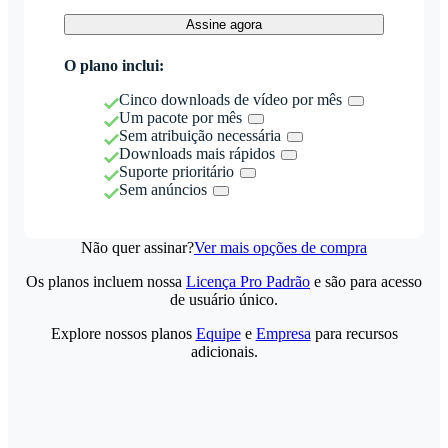
Assine agora
O plano inclui:
Cinco downloads de vídeo por mês
Um pacote por mês
Sem atribuição necessária
Downloads mais rápidos
Suporte prioritário
Sem anúncios
Não quer assinar?
Ver mais opções de compra
Os planos incluem nossa
Licença Pro Padrão
e são para acesso
de usuário único.
Explore nossos planos
Equipe
e
Empresa
para recursos
adicionais.