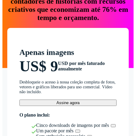
contadores de histórias com recursos
criativos que economizam até 76% em
tempo e orçamento.
Apenas imagens
US$ 9
USD por mês faturado
anualmente
Desbloqueie o acesso à nossa coleção completa de fotos,
vetores e gráficos liberados para uso comercial. Vídeo
não incluído.
Assine agora
O plano inclui:
Cinco downloads de imagens por mês
Um pacote por mês