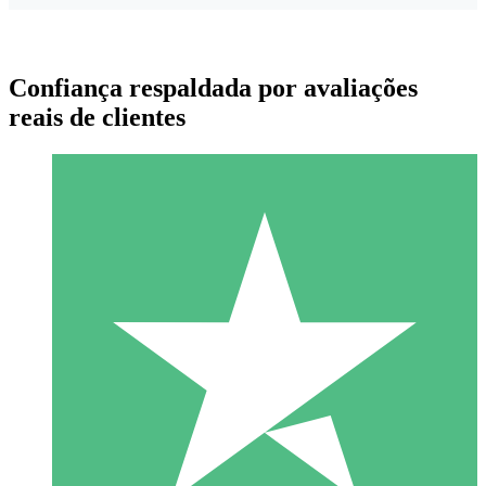
Confiança respaldada por avaliações
reais de clientes
Pacotes de Créditos Individuais
Pague conforme o uso com créditos de download. Sem
compromisso mensal.
1 Download
10
US$
00