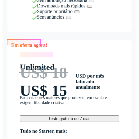
Sem atribuição necessária
Downloads mais rápidos
Suporte prioritário
Sem anúncios
Em oferta agora!
Em oferta agora!
Unlimited
US$ 18
USD por mês
faturado
US$ 15
anualmente
Para criadores maiores que produzem em escala e
exigem liberdade criativa
Teste gratuito de 7 dias
Tudo no Starter, mais: