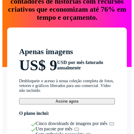
contadores de histórias com recursos
criativos que economizam até 76% em
tempo e orçamento.
Apenas imagens
US$ 9
USD por mês faturado
anualmente
Desbloqueie o acesso à nossa coleção completa de fotos,
vetores e gráficos liberados para uso comercial. Vídeo
não incluído.
Assine agora
O plano inclui:
Cinco downloads de imagens por mês
Um pacote por mês