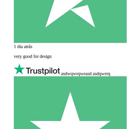
1 dia atrás
very good for design
asdwqwrqweasd asdqwerq