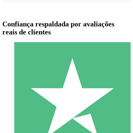
Confiança respaldada por avaliações
reais de clientes
Pacotes de Créditos Individuais
Pague conforme o uso com créditos de download. Sem
compromisso mensal.
1 Download
10
US$
00