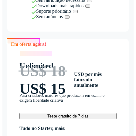
Sem atribuição necessária
Downloads mais rápidos
Suporte prioritário
Sem anúncios
Em oferta agora!
Em oferta agora!
Unlimited
US$ 18
USD por mês
faturado
US$ 15
anualmente
Para criadores maiores que produzem em escala e
exigem liberdade criativa
Teste gratuito de 7 dias
Tudo no Starter, mais: