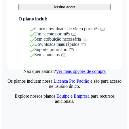
Assine agora
O plano inclui:
Cinco downloads de vídeo por mês
Um pacote por mês
Sem atribuição necessária
Downloads mais rápidos
Suporte prioritário
Sem anúncios
Não quer assinar?
Ver mais opções de compra
Os planos incluem nossa
Licença Pro Padrão
e são para acesso
de usuário único.
Explore nossos planos
Equipe
e
Empresa
para recursos
adicionais.