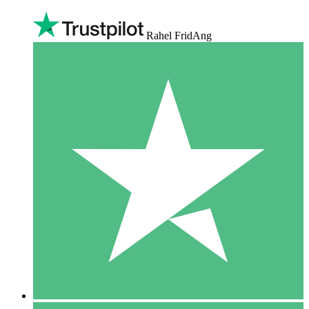
Rahel FridAng