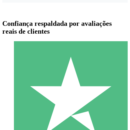
Confiança respaldada por avaliações
reais de clientes
Pacotes de Créditos Individuais
Pague conforme o uso com créditos de download. Sem
compromisso mensal.
1 Download
10
US$
00