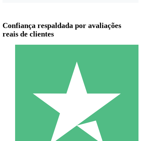
Confiança respaldada por avaliações
reais de clientes
Pacotes de Créditos Individuais
Pague conforme o uso com créditos de download. Sem
compromisso mensal.
1 Download
10
US$
00