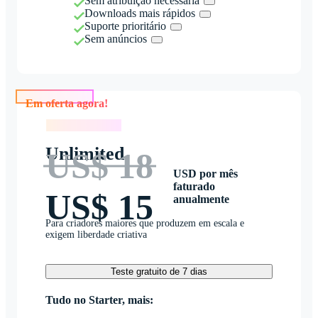
Sem atribuição necessária
Downloads mais rápidos
Suporte prioritário
Sem anúncios
Em oferta agora!
Em oferta agora!
Unlimited
US$ 18
USD por mês
faturado
US$ 15
anualmente
Para criadores maiores que produzem em escala e
exigem liberdade criativa
Teste gratuito de 7 dias
Tudo no Starter, mais: