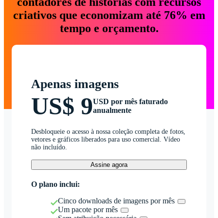
contadores de histórias com recursos
criativos que economizam até 76% em
tempo e orçamento.
Apenas imagens
US$ 9
USD por mês faturado
anualmente
Desbloqueie o acesso à nossa coleção completa de fotos,
vetores e gráficos liberados para uso comercial. Vídeo
não incluído.
Assine agora
O plano inclui:
Cinco downloads de imagens por mês
Um pacote por mês