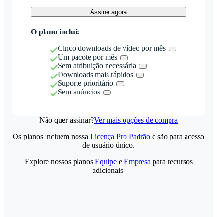
Assine agora
O plano inclui:
Cinco downloads de vídeo por mês
Um pacote por mês
Sem atribuição necessária
Downloads mais rápidos
Suporte prioritário
Sem anúncios
Não quer assinar?
Ver mais opções de compra
Os planos incluem nossa
Licença Pro Padrão
e são para acesso
de usuário único.
Explore nossos planos
Equipe
e
Empresa
para recursos
adicionais.