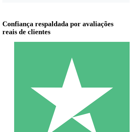
Confiança respaldada por avaliações
reais de clientes
Pacotes de Créditos Individuais
Pague conforme o uso com créditos de download. Sem
compromisso mensal.
1 Download
10
US$
00