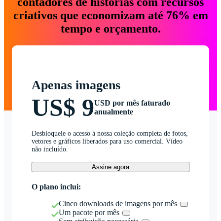
contadores de histórias com recursos
criativos que economizam até 76% em
tempo e orçamento.
Apenas imagens
US$ 9
USD por mês faturado
anualmente
Desbloqueie o acesso à nossa coleção completa de fotos,
vetores e gráficos liberados para uso comercial. Vídeo
não incluído.
Assine agora
O plano inclui:
Cinco downloads de imagens por mês
Um pacote por mês