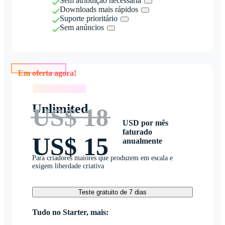
Sem atribuição necessária
Downloads mais rápidos
Suporte prioritário
Sem anúncios
Em oferta agora!
Em oferta agora!
Unlimited
US$ 18
USD por mês
faturado
US$ 15
anualmente
Para criadores maiores que produzem em escala e
exigem liberdade criativa
Teste gratuito de 7 dias
Tudo no Starter, mais: