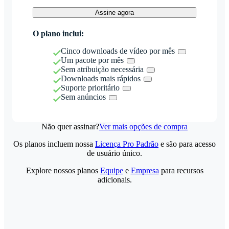
Assine agora
O plano inclui:
Cinco downloads de vídeo por mês
Um pacote por mês
Sem atribuição necessária
Downloads mais rápidos
Suporte prioritário
Sem anúncios
Não quer assinar?
Ver mais opções de compra
Os planos incluem nossa
Licença Pro Padrão
e são para acesso
de usuário único.
Explore nossos planos
Equipe
e
Empresa
para recursos
adicionais.