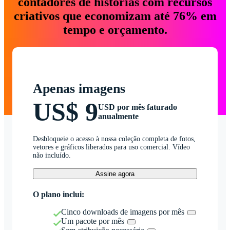
contadores de histórias com recursos
criativos que economizam até 76% em
tempo e orçamento.
Apenas imagens
US$ 9
USD por mês faturado
anualmente
Desbloqueie o acesso à nossa coleção completa de fotos,
vetores e gráficos liberados para uso comercial. Vídeo
não incluído.
Assine agora
O plano inclui:
Cinco downloads de imagens por mês
Um pacote por mês