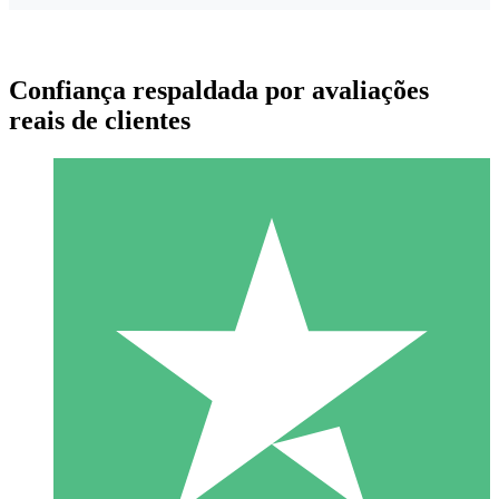
Confiança respaldada por avaliações
reais de clientes
Pacotes de Créditos Individuais
Pague conforme o uso com créditos de download. Sem
compromisso mensal.
1 Download
10
US$
00