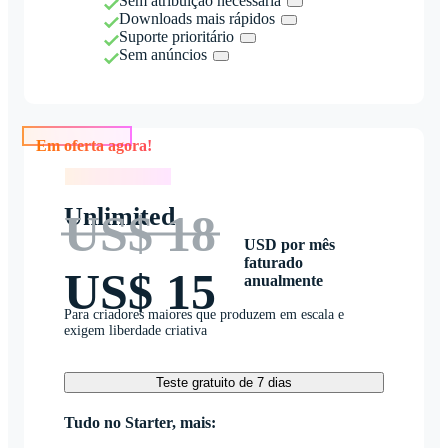
Sem atribuição necessária
Downloads mais rápidos
Suporte prioritário
Sem anúncios
Em oferta agora!
Em oferta agora!
Unlimited
US$ 18
USD por mês
faturado
US$ 15
anualmente
Para criadores maiores que produzem em escala e
exigem liberdade criativa
Teste gratuito de 7 dias
Tudo no Starter, mais: