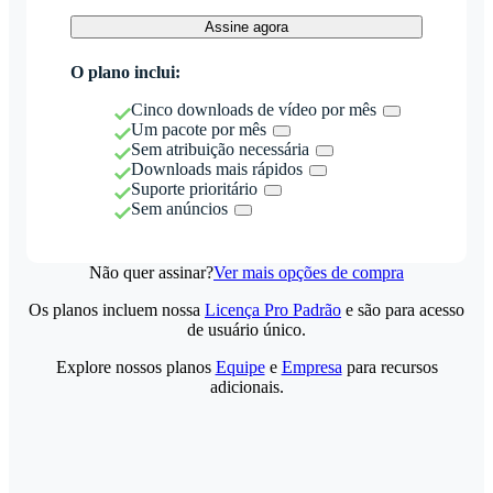
Assine agora
O plano inclui:
Cinco downloads de vídeo por mês
Um pacote por mês
Sem atribuição necessária
Downloads mais rápidos
Suporte prioritário
Sem anúncios
Não quer assinar?
Ver mais opções de compra
Os planos incluem nossa
Licença Pro Padrão
e são para acesso
de usuário único.
Explore nossos planos
Equipe
e
Empresa
para recursos
adicionais.