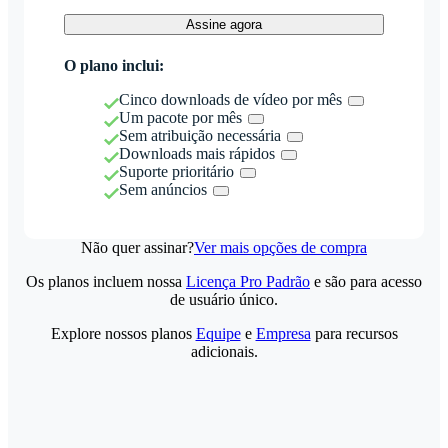
Assine agora
O plano inclui:
Cinco downloads de vídeo por mês
Um pacote por mês
Sem atribuição necessária
Downloads mais rápidos
Suporte prioritário
Sem anúncios
Não quer assinar?
Ver mais opções de compra
Os planos incluem nossa
Licença Pro Padrão
e são para acesso
de usuário único.
Explore nossos planos
Equipe
e
Empresa
para recursos
adicionais.