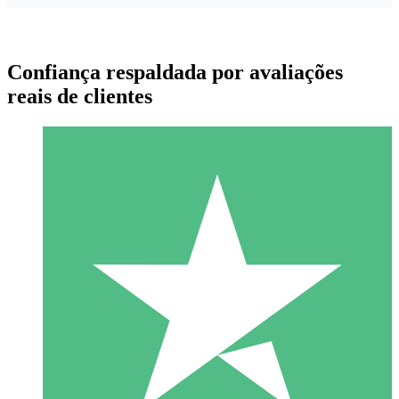
Confiança respaldada por avaliações
reais de clientes
Pacotes de Créditos Individuais
Pague conforme o uso com créditos de download. Sem
compromisso mensal.
1 Download
10
US$
00