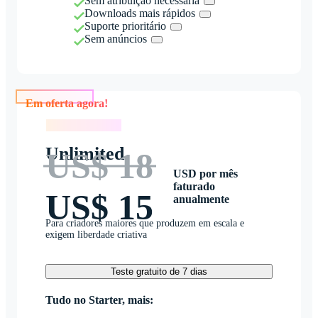
Sem atribuição necessária
Downloads mais rápidos
Suporte prioritário
Sem anúncios
Em oferta agora!
Em oferta agora!
Unlimited
US$ 18
USD por mês
faturado
US$ 15
anualmente
Para criadores maiores que produzem em escala e
exigem liberdade criativa
Teste gratuito de 7 dias
Tudo no Starter, mais: