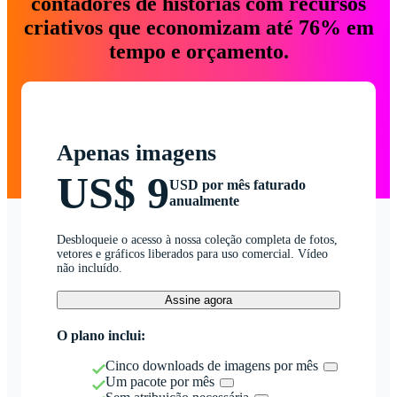
contadores de histórias com recursos
criativos que economizam até 76% em
tempo e orçamento.
Apenas imagens
US$ 9
USD por mês faturado
anualmente
Desbloqueie o acesso à nossa coleção completa de fotos,
vetores e gráficos liberados para uso comercial. Vídeo
não incluído.
Assine agora
O plano inclui:
Cinco downloads de imagens por mês
Um pacote por mês