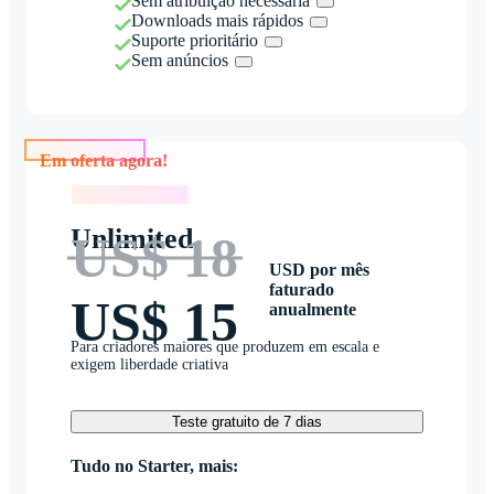
Sem atribuição necessária
Downloads mais rápidos
Suporte prioritário
Sem anúncios
Em oferta agora!
Em oferta agora!
Unlimited
US$ 18
USD por mês
faturado
US$ 15
anualmente
Para criadores maiores que produzem em escala e
exigem liberdade criativa
Teste gratuito de 7 dias
Tudo no Starter, mais: