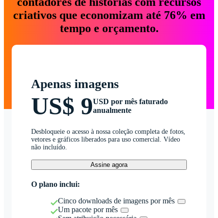
contadores de histórias com recursos
criativos que economizam até 76% em
tempo e orçamento.
Apenas imagens
US$ 9
USD por mês faturado
anualmente
Desbloqueie o acesso à nossa coleção completa de fotos,
vetores e gráficos liberados para uso comercial. Vídeo
não incluído.
Assine agora
O plano inclui:
Cinco downloads de imagens por mês
Um pacote por mês