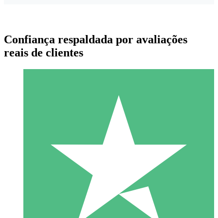
Confiança respaldada por avaliações
reais de clientes
Pacotes de Créditos Individuais
Pague conforme o uso com créditos de download. Sem
compromisso mensal.
1 Download
10
US$
00