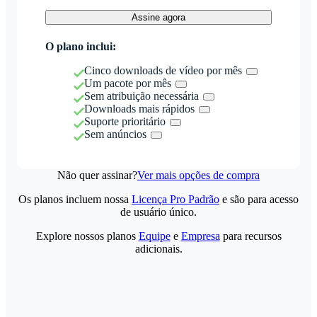
Assine agora
O plano inclui:
Cinco downloads de vídeo por mês
Um pacote por mês
Sem atribuição necessária
Downloads mais rápidos
Suporte prioritário
Sem anúncios
Não quer assinar?
Ver mais opções de compra
Os planos incluem nossa
Licença Pro Padrão
e são para acesso
de usuário único.
Explore nossos planos
Equipe
e
Empresa
para recursos
adicionais.