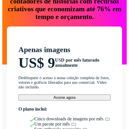
contadores de histórias com recursos
criativos que economizam até 76% em
tempo e orçamento.
Apenas imagens
US$ 9
USD por mês faturado
anualmente
Desbloqueie o acesso à nossa coleção completa de fotos,
vetores e gráficos liberados para uso comercial. Vídeo
não incluído.
Assine agora
O plano inclui:
Cinco downloads de imagens por mês
Um pacote por mês