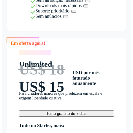
Sem atribuição necessária
Downloads mais rápidos
Suporte prioritário
Sem anúncios
Em oferta agora!
Em oferta agora!
Unlimited
US$ 18
USD por mês
faturado
US$ 15
anualmente
Para criadores maiores que produzem em escala e
exigem liberdade criativa
Teste gratuito de 7 dias
Tudo no Starter, mais: