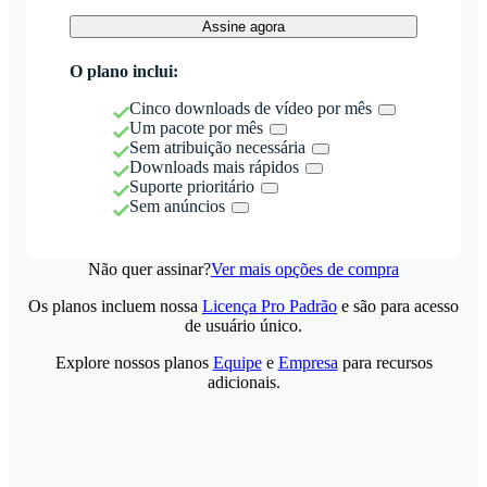
Assine agora
O plano inclui:
Cinco downloads de vídeo por mês
Um pacote por mês
Sem atribuição necessária
Downloads mais rápidos
Suporte prioritário
Sem anúncios
Não quer assinar?
Ver mais opções de compra
Os planos incluem nossa
Licença Pro Padrão
e são para acesso
de usuário único.
Explore nossos planos
Equipe
e
Empresa
para recursos
adicionais.