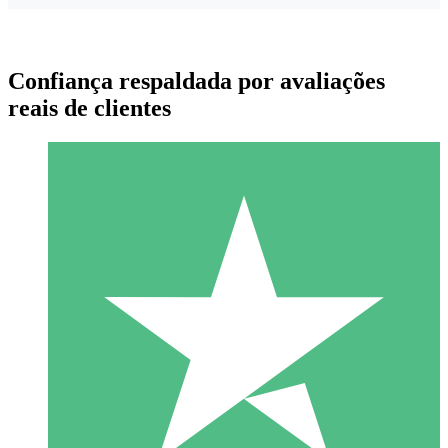
Confiança respaldada por avaliações
reais de clientes
Pacotes de Créditos Individuais
Pague conforme o uso com créditos de download. Sem
compromisso mensal.
1 Download
10
US$
00