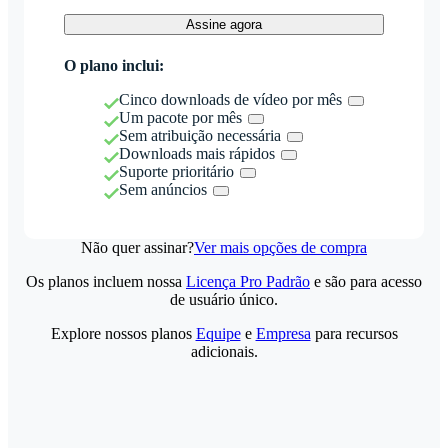
Assine agora
O plano inclui:
Cinco downloads de vídeo por mês
Um pacote por mês
Sem atribuição necessária
Downloads mais rápidos
Suporte prioritário
Sem anúncios
Não quer assinar?
Ver mais opções de compra
Os planos incluem nossa
Licença Pro Padrão
e são para acesso
de usuário único.
Explore nossos planos
Equipe
e
Empresa
para recursos
adicionais.