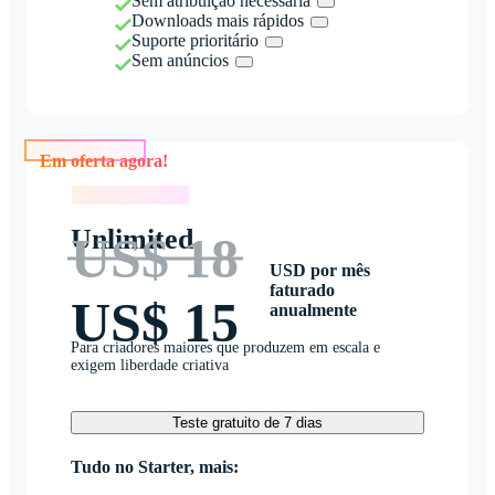
Sem atribuição necessária
Downloads mais rápidos
Suporte prioritário
Sem anúncios
Em oferta agora!
Em oferta agora!
Unlimited
US$ 18
USD por mês
faturado
US$ 15
anualmente
Para criadores maiores que produzem em escala e
exigem liberdade criativa
Teste gratuito de 7 dias
Tudo no Starter, mais: