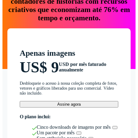
contadores de histórias com recursos
criativos que economizam até 76% em
tempo e orçamento.
Apenas imagens
US$ 9
USD por mês faturado
anualmente
Desbloqueie o acesso à nossa coleção completa de fotos,
vetores e gráficos liberados para uso comercial. Vídeo
não incluído.
Assine agora
O plano inclui:
Cinco downloads de imagens por mês
Um pacote por mês