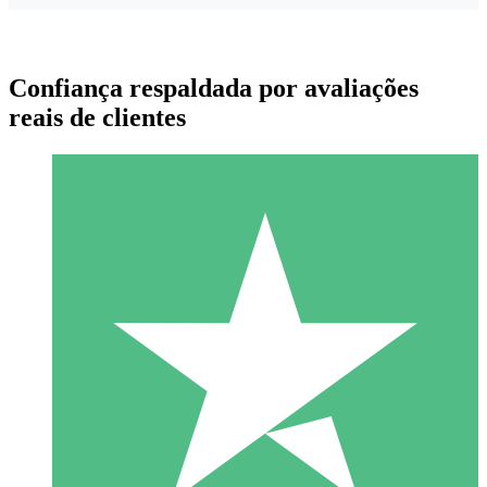
Confiança respaldada por avaliações
reais de clientes
Pacotes de Créditos Individuais
Pague conforme o uso com créditos de download. Sem
compromisso mensal.
1 Download
10
US$
00