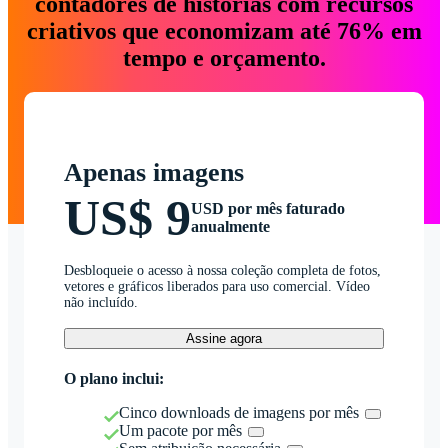
contadores de histórias com recursos
criativos que economizam até 76% em
tempo e orçamento.
Apenas imagens
US$ 9
USD por mês faturado
anualmente
Desbloqueie o acesso à nossa coleção completa de fotos,
vetores e gráficos liberados para uso comercial. Vídeo
não incluído.
Assine agora
O plano inclui:
Cinco downloads de imagens por mês
Um pacote por mês