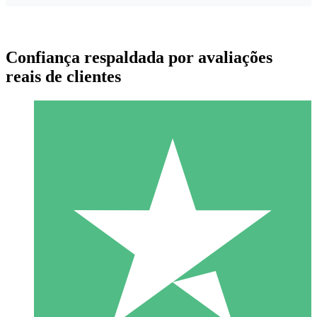
Confiança respaldada por avaliações
reais de clientes
Pacotes de Créditos Individuais
Pague conforme o uso com créditos de download. Sem
compromisso mensal.
1 Download
10
US$
00