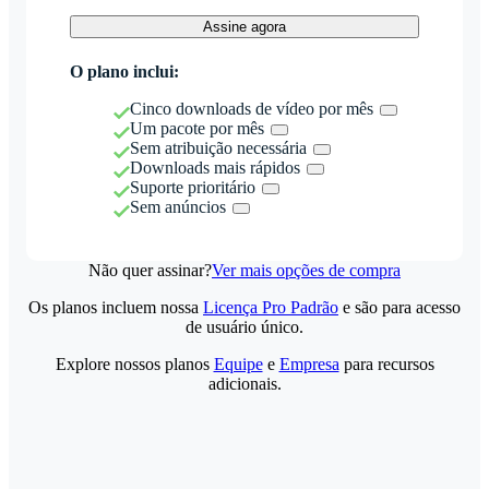
Assine agora
O plano inclui:
Cinco downloads de vídeo por mês
Um pacote por mês
Sem atribuição necessária
Downloads mais rápidos
Suporte prioritário
Sem anúncios
Não quer assinar?
Ver mais opções de compra
Os planos incluem nossa
Licença Pro Padrão
e são para acesso
de usuário único.
Explore nossos planos
Equipe
e
Empresa
para recursos
adicionais.