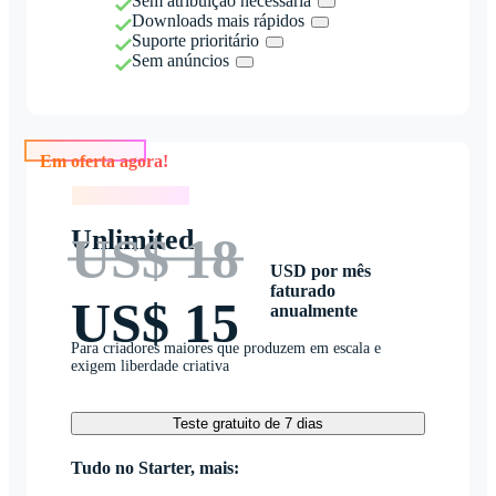
Sem atribuição necessária
Downloads mais rápidos
Suporte prioritário
Sem anúncios
Em oferta agora!
Em oferta agora!
Unlimited
US$ 18
USD por mês
faturado
US$ 15
anualmente
Para criadores maiores que produzem em escala e
exigem liberdade criativa
Teste gratuito de 7 dias
Tudo no Starter, mais: