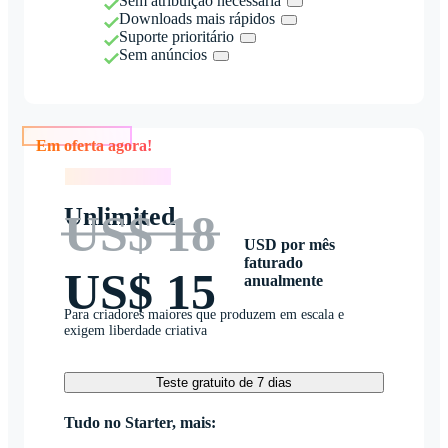
Sem atribuição necessária
Downloads mais rápidos
Suporte prioritário
Sem anúncios
Em oferta agora!
Em oferta agora!
Unlimited
US$ 18
USD por mês
faturado
US$ 15
anualmente
Para criadores maiores que produzem em escala e
exigem liberdade criativa
Teste gratuito de 7 dias
Tudo no Starter, mais: