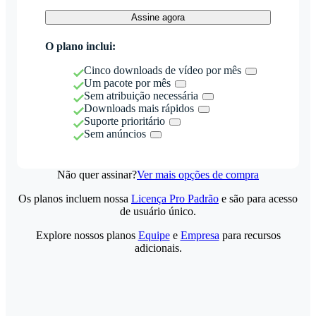
Assine agora
O plano inclui:
Cinco downloads de vídeo por mês
Um pacote por mês
Sem atribuição necessária
Downloads mais rápidos
Suporte prioritário
Sem anúncios
Não quer assinar?
Ver mais opções de compra
Os planos incluem nossa
Licença Pro Padrão
e são para acesso
de usuário único.
Explore nossos planos
Equipe
e
Empresa
para recursos
adicionais.