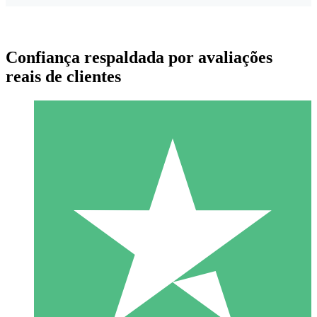
Confiança respaldada por avaliações
reais de clientes
Pacotes de Créditos Individuais
Pague conforme o uso com créditos de download. Sem
compromisso mensal.
1 Download
10
US$
00