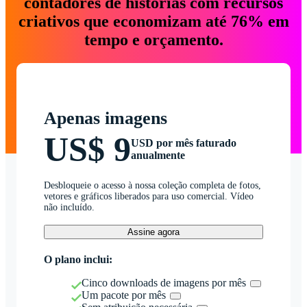
contadores de histórias com recursos
criativos que economizam até 76% em
tempo e orçamento.
Apenas imagens
US$ 9
USD por mês faturado
anualmente
Desbloqueie o acesso à nossa coleção completa de fotos,
vetores e gráficos liberados para uso comercial. Vídeo
não incluído.
Assine agora
O plano inclui:
Cinco downloads de imagens por mês
Um pacote por mês