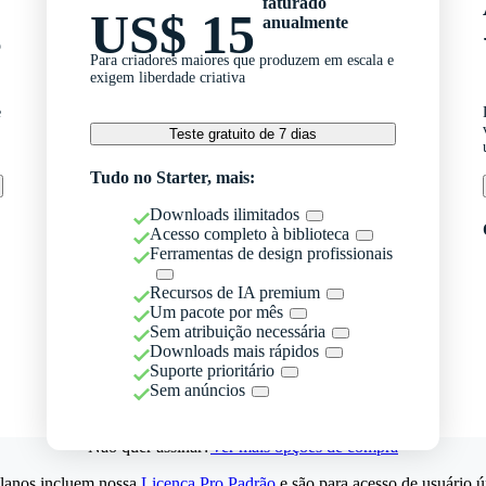
faturado
US$ 15
anualmente
o
Para criadores maiores que produzem em escala e
exigem liberdade criativa
e
Teste gratuito de 7 dias
Tudo no Starter, mais:
Downloads ilimitados
Acesso completo à biblioteca
Ferramentas de design profissionais
Recursos de IA premium
Um pacote por mês
Sem atribuição necessária
Downloads mais rápidos
Suporte prioritário
Sem anúncios
Não quer assinar?
Ver mais opções de compra
lanos incluem nossa
Licença Pro Padrão
e são para acesso de usuário ú