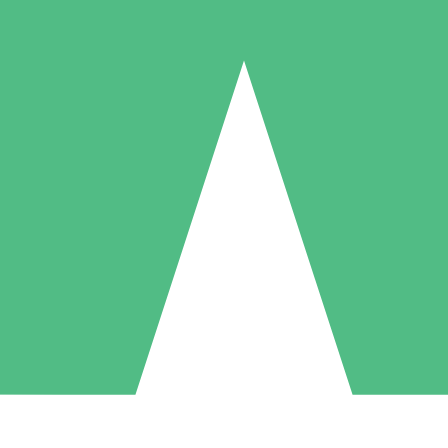
Pacotes de Créditos Individuais
gue conforme o uso com créditos de download. Sem compromisso mens
1 Download
5 Downloads
10 Downloads
10
15
20
US$
00
US$
00
US$
00