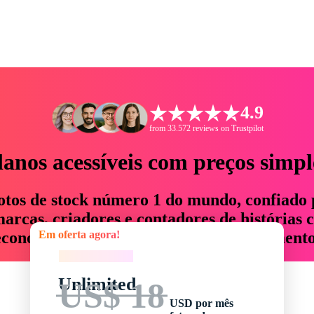
4.9
from 33.572 reviews on Trustpilot
lanos acessíveis com preços simpl
otos de stock número 1 do mundo, confiado 
rcas, criadores e contadores de histórias 
Em oferta agora!
economizam até 76% em tempo e orçamento
Em oferta agora!
Unlimited
US$ 18
USD por mês