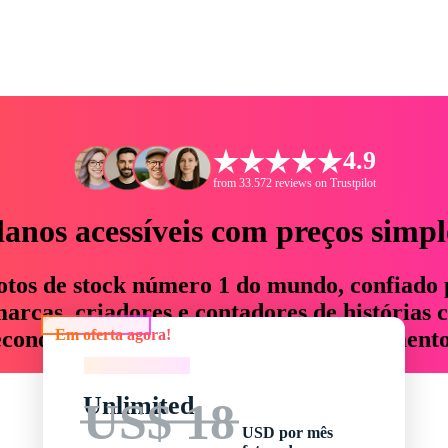
4.9
from 33.572 reviews on Trustpilot
lanos acessíveis com preços simpl
otos de stock número 1 do mundo, confiado 
rcas, criadores e contadores de histórias 
Em oferta agora!
economizam até 76% em tempo e orçamento
Em oferta agora!
Unlimited
US$ 18
USD por mês