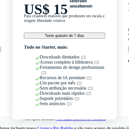
faturado
US$ 15
anualmente
o
Para criadores maiores que produzem em escala e
exigem liberdade criativa
e
Teste gratuito de 7 dias
Tudo no Starter, mais:
Downloads ilimitados
Acesso completo à biblioteca
Ferramentas de design profissionais
Recursos de IA premium
Um pacote por mês
Sem atribuição necessária
Downloads mais rápidos
Suporte prioritário
Sem anúncios
Não quer assinar?
Ver mais opções de compra
lanos incluem nossa
Licença Pro Padrão
e são para acesso de usuário ú