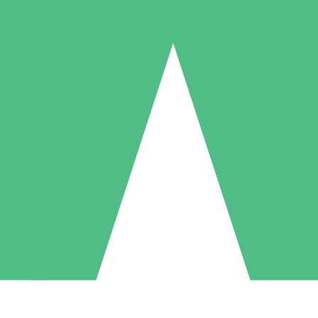
Pacotes de Créditos Individuais
gue conforme o uso com créditos de download. Sem compromisso mens
1 Download
5 Downloads
10 Downloads
10
15
20
US$
00
US$
00
US$
00