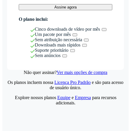
Assine agora
O plano inclui:
Cinco downloads de vídeo por mês
Um pacote por mês
Sem atribuição necessária
Downloads mais rápidos
Suporte prioritário
Sem anúncios
Não quer assinar?
Ver mais opções de compra
Os planos incluem nossa
Licença Pro Padrão
e são para acesso
de usuário único.
Explore nossos planos
Equipe
e
Empresa
para recursos
adicionais.