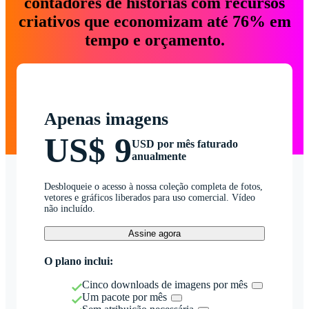
contadores de histórias com recursos
criativos que economizam até 76% em
tempo e orçamento.
Apenas imagens
US$ 9
USD por mês faturado
anualmente
Desbloqueie o acesso à nossa coleção completa de fotos,
vetores e gráficos liberados para uso comercial. Vídeo
não incluído.
Assine agora
O plano inclui:
Cinco downloads de imagens por mês
Um pacote por mês