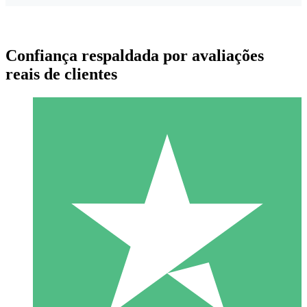
Confiança respaldada por avaliações
reais de clientes
Pacotes de Créditos Individuais
Pague conforme o uso com créditos de download. Sem
compromisso mensal.
1 Download
10
US$
00