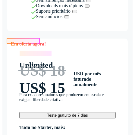
Sem atribuição necessária
Downloads mais rápidos
Suporte prioritário
Sem anúncios
Em oferta agora!
Em oferta agora!
Unlimited
US$ 18
USD por mês
faturado
US$ 15
anualmente
Para criadores maiores que produzem em escala e
exigem liberdade criativa
Teste gratuito de 7 dias
Tudo no Starter, mais: