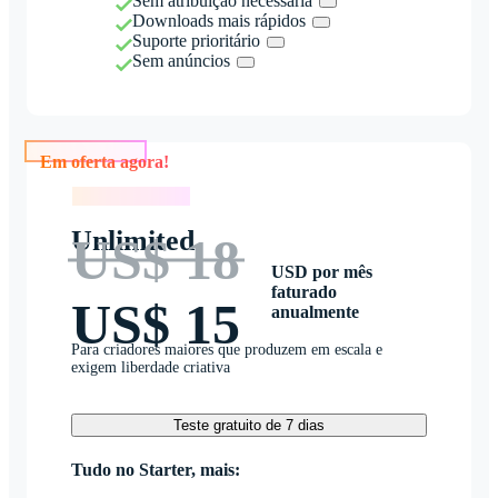
Sem atribuição necessária
Downloads mais rápidos
Suporte prioritário
Sem anúncios
Em oferta agora!
Em oferta agora!
Unlimited
US$ 18
USD por mês
faturado
US$ 15
anualmente
Para criadores maiores que produzem em escala e
exigem liberdade criativa
Teste gratuito de 7 dias
Tudo no Starter, mais: