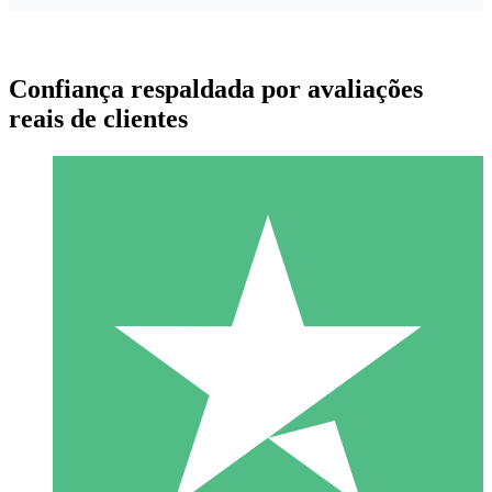
Confiança respaldada por avaliações
reais de clientes
Pacotes de Créditos Individuais
Pague conforme o uso com créditos de download. Sem
compromisso mensal.
1 Download
10
US$
00