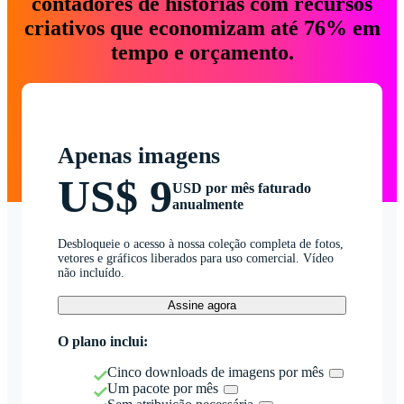
contadores de histórias com recursos
criativos que economizam até 76% em
tempo e orçamento.
Apenas imagens
US$ 9
USD por mês faturado
anualmente
Desbloqueie o acesso à nossa coleção completa de fotos,
vetores e gráficos liberados para uso comercial. Vídeo
não incluído.
Assine agora
O plano inclui:
Cinco downloads de imagens por mês
Um pacote por mês