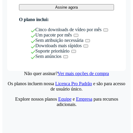
Assine agora
O plano inclui:
Cinco downloads de vídeo por mês
Um pacote por mês
Sem atribuição necessária
Downloads mais rápidos
Suporte prioritário
Sem anúncios
Não quer assinar?
Ver mais opções de compra
Os planos incluem nossa
Licença Pro Padrão
e são para acesso
de usuário único.
Explore nossos planos
Equipe
e
Empresa
para recursos
adicionais.