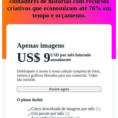
contadores de histórias com recursos
criativos que economizam até 76% em
tempo e orçamento.
Apenas imagens
US$ 9
USD por mês faturado
anualmente
Desbloqueie o acesso à nossa coleção completa de fotos,
vetores e gráficos liberados para uso comercial. Vídeo
não incluído.
Assine agora
O plano inclui:
Cinco downloads de imagens por mês
Um pacote por mês