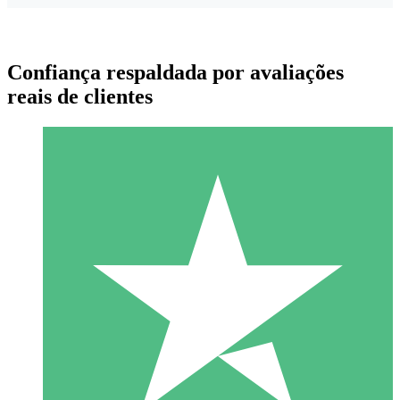
Confiança respaldada por avaliações
reais de clientes
Pacotes de Créditos Individuais
Pague conforme o uso com créditos de download. Sem
compromisso mensal.
1 Download
10
US$
00