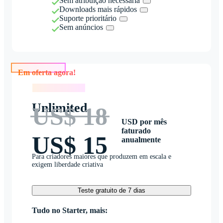
Sem atribuição necessária
Downloads mais rápidos
Suporte prioritário
Sem anúncios
Em oferta agora!
Em oferta agora!
Unlimited
US$ 18
USD por mês
faturado
US$ 15
anualmente
Para criadores maiores que produzem em escala e
exigem liberdade criativa
Teste gratuito de 7 dias
Tudo no Starter, mais: