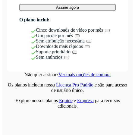
Assine agora
O plano inclui:
Cinco downloads de vídeo por mês
Um pacote por mês
Sem atribuição necessária
Downloads mais rápidos
Suporte prioritário
Sem anúncios
Não quer assinar?
Ver mais opções de compra
Os planos incluem nossa
Licença Pro Padrão
e são para acesso
de usuário único.
Explore nossos planos
Equipe
e
Empresa
para recursos
adicionais.