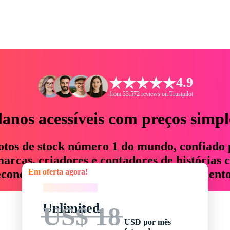
4.9
from 33.572 reviews on Trustpilot
lanos acessíveis com preços simpl
otos de stock número 1 do mundo, confiado 
rcas, criadores e contadores de histórias 
Em oferta agora!
economizam até 76% em tempo e orçamento
Em oferta agora!
Unlimited
US$ 18
USD por mês