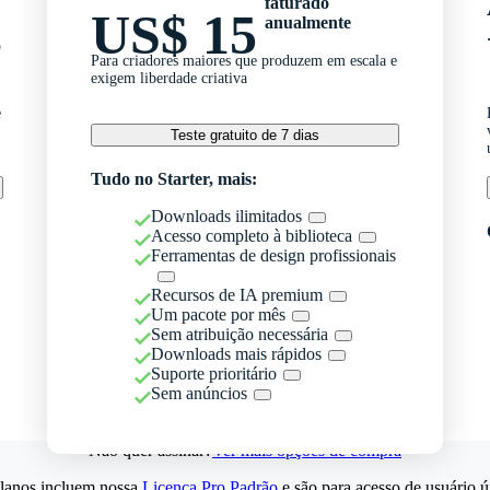
faturado
US$ 15
anualmente
o
Para criadores maiores que produzem em escala e
exigem liberdade criativa
e
Teste gratuito de 7 dias
Tudo no Starter, mais:
Downloads ilimitados
Acesso completo à biblioteca
Ferramentas de design profissionais
Recursos de IA premium
Um pacote por mês
Sem atribuição necessária
Downloads mais rápidos
Suporte prioritário
Sem anúncios
Não quer assinar?
Ver mais opções de compra
lanos incluem nossa
Licença Pro Padrão
e são para acesso de usuário ú