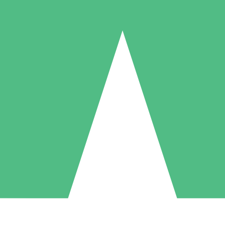
Pacotes de Créditos Individuais
gue conforme o uso com créditos de download. Sem compromisso mens
1 Download
5 Downloads
10 Downloads
10
15
20
US$
00
US$
00
US$
00