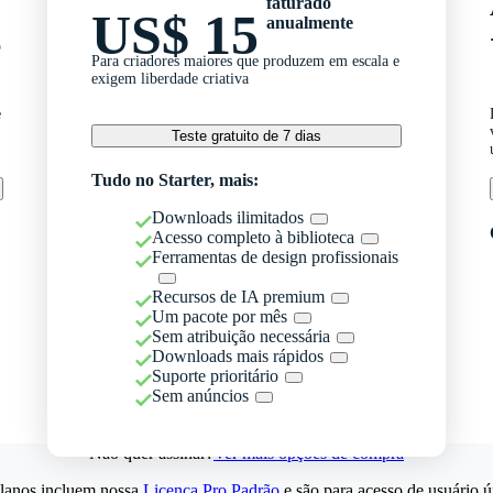
faturado
US$ 15
anualmente
o
Para criadores maiores que produzem em escala e
exigem liberdade criativa
e
Teste gratuito de 7 dias
Tudo no Starter, mais:
Downloads ilimitados
Acesso completo à biblioteca
Ferramentas de design profissionais
Recursos de IA premium
Um pacote por mês
Sem atribuição necessária
Downloads mais rápidos
Suporte prioritário
Sem anúncios
Não quer assinar?
Ver mais opções de compra
lanos incluem nossa
Licença Pro Padrão
e são para acesso de usuário ú