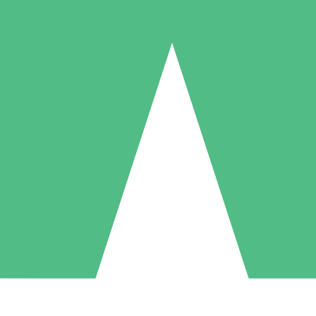
Pacotes de Créditos Individuais
gue conforme o uso com créditos de download. Sem compromisso mens
1 Download
5 Downloads
10 Downloads
10
15
20
US$
00
US$
00
US$
00