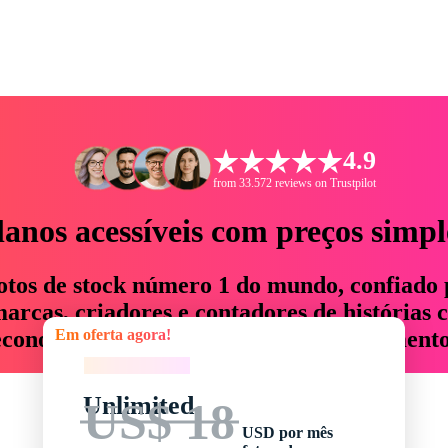
4.9
from 33.572 reviews on Trustpilot
lanos acessíveis com preços simpl
otos de stock número 1 do mundo, confiado 
rcas, criadores e contadores de histórias 
Em oferta agora!
economizam até 76% em tempo e orçamento
Em oferta agora!
Unlimited
US$ 18
USD por mês