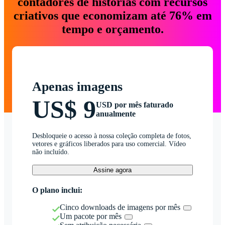
contadores de histórias com recursos
criativos que economizam até 76% em
tempo e orçamento.
Apenas imagens
US$ 9
USD por mês faturado
anualmente
Desbloqueie o acesso à nossa coleção completa de fotos,
vetores e gráficos liberados para uso comercial. Vídeo
não incluído.
Assine agora
O plano inclui:
Cinco downloads de imagens por mês
Um pacote por mês