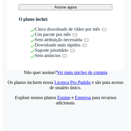
Assine agora
O plano inclui:
Cinco downloads de vídeo por mês
Um pacote por mês
Sem atribuição necessária
Downloads mais rápidos
Suporte prioritário
Sem anúncios
Não quer assinar?
Ver mais opções de compra
Os planos incluem nossa
Licença Pro Padrão
e são para acesso
de usuário único.
Explore nossos planos
Equipe
e
Empresa
para recursos
adicionais.