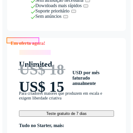
Sem atribuição necessária
Downloads mais rápidos
Suporte prioritário
Sem anúncios
Em oferta agora!
Em oferta agora!
Unlimited
US$ 18
USD por mês
faturado
US$ 15
anualmente
Para criadores maiores que produzem em escala e
exigem liberdade criativa
Teste gratuito de 7 dias
Tudo no Starter, mais: