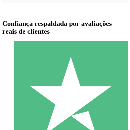
Confiança respaldada por avaliações
reais de clientes
Pacotes de Créditos Individuais
Pague conforme o uso com créditos de download. Sem
compromisso mensal.
1 Download
10
US$
00