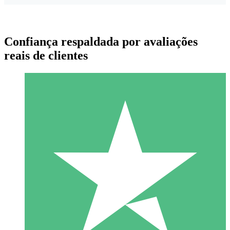
Confiança respaldada por avaliações
reais de clientes
Pacotes de Créditos Individuais
Pague conforme o uso com créditos de download. Sem
compromisso mensal.
1 Download
10
US$
00