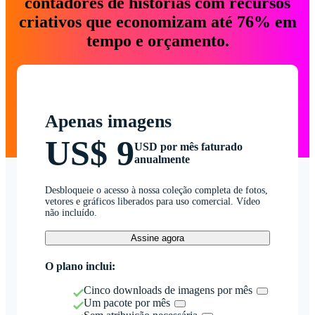
contadores de histórias com recursos
criativos que economizam até 76% em
tempo e orçamento.
Apenas imagens
US$ 9
USD por mês faturado
anualmente
Desbloqueie o acesso à nossa coleção completa de fotos,
vetores e gráficos liberados para uso comercial. Vídeo
não incluído.
Assine agora
O plano inclui:
Cinco downloads de imagens por mês
Um pacote por mês