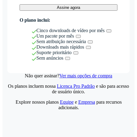
Assine agora
O plano inclui:
Cinco downloads de vídeo por mês
Um pacote por mês
Sem atribuição necessária
Downloads mais rápidos
Suporte prioritário
Sem anúncios
Não quer assinar?
Ver mais opções de compra
Os planos incluem nossa
Licença Pro Padrão
e são para acesso
de usuário único.
Explore nossos planos
Equipe
e
Empresa
para recursos
adicionais.