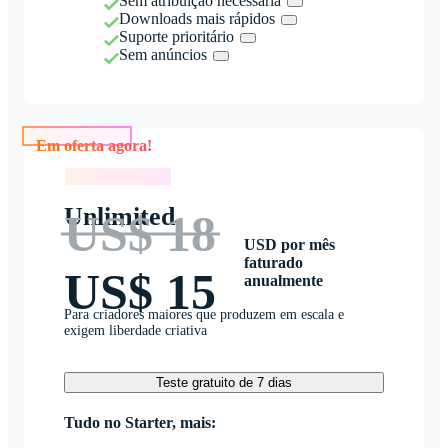
Sem atribuição necessária
Downloads mais rápidos
Suporte prioritário
Sem anúncios
Em oferta agora!
Em oferta agora!
Unlimited
US$ 18
USD por mês
faturado
US$ 15
anualmente
Para criadores maiores que produzem em escala e
exigem liberdade criativa
Teste gratuito de 7 dias
Tudo no Starter, mais: